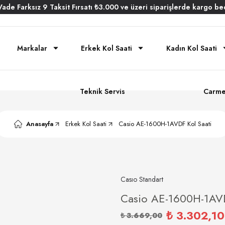
Vade
Farksız
9 Taksit
Fırsatı
₺3.000
ve üzeri siparişlerde
kargo be
Markalar
Erkek Kol Saati
Kadın Kol Saati
Teknik Servis
Carme
Anasayfa
Erkek Kol Saati
Casio AE-1600H-1AVDF Kol Saati
Casıo Standart
Casio AE-1600H-1AVD
₺ 3.302,10
₺ 3.669,00