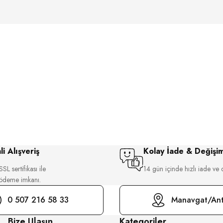
i Alışveriş
Kolay İade & Değişi
SL sertifikası ile
14 gün içinde hızlı iade ve 
 ödeme imkanı.
0 507 216 58 33
Manavgat/Ant
Bize Ulaşın
Kategoriler