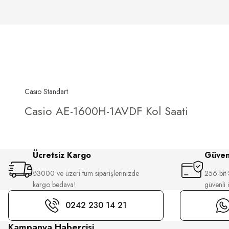
Casıo Standart
Casio AE-1600H-1AVDF Kol Saati
Ücretsiz Kargo
Güvenl
₺3000 ve üzeri tüm siparişlerinizde
256-bit S
kargo bedava!
güvenli
0242 230 14 21
Kampanya Habercisi