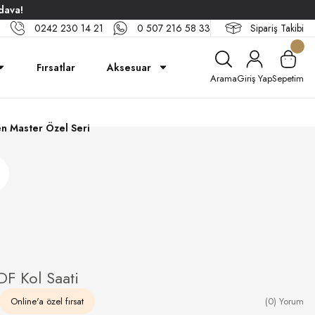
dava!
0242 230 14 21
0 507 216 58 33
Sipariş Takibi
Fırsatlar
Aksesuar
Arama
Giriş Yap
Sepetim
n Master Özel Seri
F Kol Saati
Online'a özel fırsat
(0) Yorum