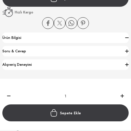
Hızlı Kargo
Ürün Bilgisi
CTION
Soru & Cevap
CTION
Alışveriş Deneyimi
UB
Sepete Ekle