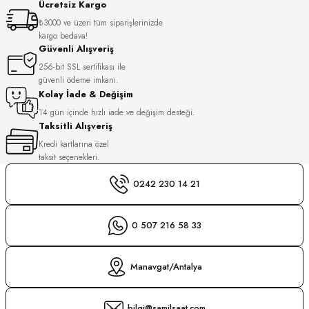
Ücretsiz Kargo
S
₺3000 ve üzeri tüm siparişlerinizde
kargo bedava!
S
INI
Güvenli Alışveriş
256-bit SSL sertifikası ile
güvenli ödeme imkanı.
INI
Kolay İade & Değişim
14 gün içinde hızlı iade ve değişim desteği.
Taksitli Alışveriş
Kredi kartlarına özel
taksit seçenekleri.
0242 230 14 21
0 507 216 58 33
Manavgat/Antalya
GER
bilgi@samilsaat.com