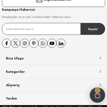
GER
Kampanya Habercisi
Kampanyalar ve en yeni ürünlerimizden haberiniz olsun
Kaydet
DY WATCH
DY WATCH
Bize Ulaşın
ATİ
Kategoriler
NCHEN
ATİ
Alışveriş
Yardım