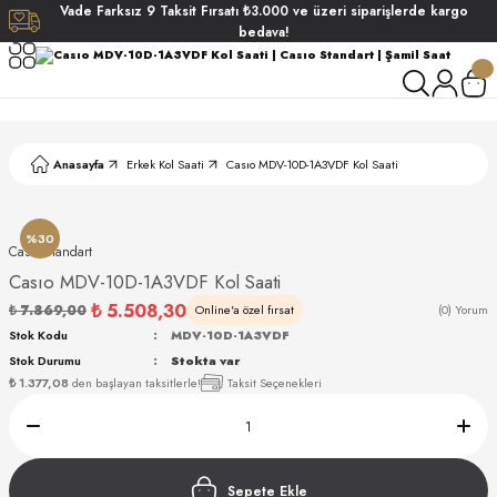
Vade
Farksız
9 Taksit
Fırsatı
₺3.000
ve üzeri siparişlerde
kargo
Geri Dön
Geri Dön
Geri Dön
Geri Dön
bedava!
ati
ati
S POLO CLUB
S POLO CLUB
LEKLİK
Anasayfa
Erkek Kol Saati
Casıo MDV-10D-1A3VDF Kol Saati
NDART
%30
Casıo Standart
Casıo MDV-10D-1A3VDF Kol Saati
₺ 5.508,30
₺ 7.869,00
Online'a özel fırsat
(0) Yorum
Stok Kodu
MDV-10D-1A3VDF
Stok Durumu
Stokta var
AKI
₺ 1.377,08
den başlayan taksitlerle!
Taksit Seçenekleri
ARD
ARD
Sepete Ekle
ANI
ANI