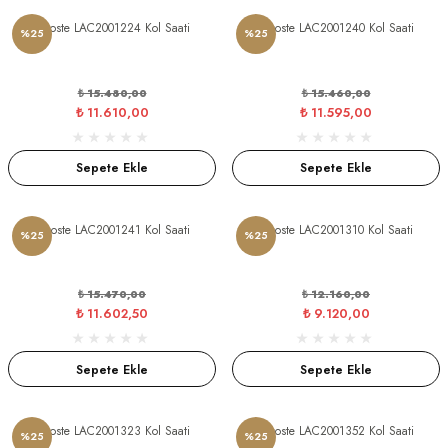
S
Lacoste LAC2001224 Kol Saati
Lacoste LAC2001240 Kol Saati
%25
%25
S
INI
₺ 15.480,00
₺ 15.460,00
₺ 11.610,00
₺ 11.595,00
INI
Sepete Ekle
Sepete Ekle
Lacoste LAC2001241 Kol Saati
Lacoste LAC2001310 Kol Saati
%25
%25
₺ 15.470,00
₺ 12.160,00
₺ 11.602,50
₺ 9.120,00
Sepete Ekle
Sepete Ekle
Lacoste LAC2001323 Kol Saati
Lacoste LAC2001352 Kol Saati
GER
%25
%25