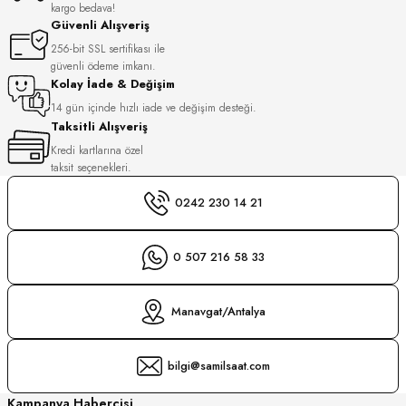
kargo bedava!
Güvenli Alışveriş
256-bit SSL sertifikası ile
güvenli ödeme imkanı.
Kolay İade & Değişim
14 gün içinde hızlı iade ve değişim desteği.
Taksitli Alışveriş
Kredi kartlarına özel
taksit seçenekleri.
0242 230 14 21
0 507 216 58 33
Manavgat/Antalya
bilgi@samilsaat.com
Kampanya Habercisi