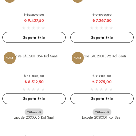
GER
₺ 12.570,00
₺ 9.690,00
₺ 9.427,50
₺ 7.267,50
Sepete Ekle
Sepete Ekle
DY WATCH
Lacoste LAC2001354 Kol Saati
Lacoste LAC2001392 Kol Saati
%25
%25
DY WATCH
₺ 11.350,00
₺ 9.700,00
₺ 8.512,50
₺ 7.275,00
ATİ
Sepete Ekle
Sepete Ekle
NCHEN
ATİ
Tükendi
Tükendi
Lacoste 2030006 Kol Saati
Lacoste 2030001 Kol Saati