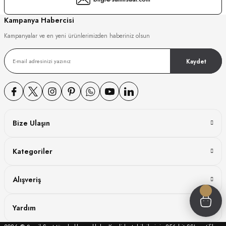
GER
Kampanya Habercisi
Kampanyalar ve en yeni ürünlerimizden haberiniz olsun
Kaydet
DY WATCH
DY WATCH
Bize Ulaşın
ATİ
Kategoriler
NCHEN
ATİ
Alışveriş
Yardım