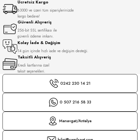
Ücretsiz Kargo
S
₺3000 ve üzeri tüm siparişlerinizde
kargo bedava!
S
INI
Güvenli Alışveriş
256-bit SSL sertifikası ile
güvenli ödeme imkanı.
INI
Kolay İade & Değişim
14 gün içinde hızlı iade ve değişim desteği.
Taksitli Alışveriş
Kredi kartlarına özel
taksit seçenekleri.
0242 230 14 21
0 507 216 58 33
Manavgat/Antalya
GER
bilgi@samilsaat.com