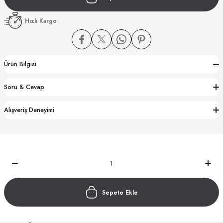
Hızlı Kargo
Ürün Bilgisi
CTION
Soru & Cevap
CTION
Alışveriş Deneyimi
UB
Sepete Ekle