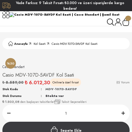
Vade
Farksız
9 Taksit
Fırsatı
₺3.000
ve üzeri siparişlerde
kargo
Geri Dön
Geri Dön
Geri Dön
Geri Dön
bedava!
ati
ati
S POLO CLUB
S POLO CLUB
LEKLİK
Anasayfa
Kol Saati
Casio MDV-107D-5AVDF Kol Saati
NDART
%30
Casıo Standart
Casio MDV-107D-5AVDF Kol Saati
₺ 6.012,30
₺ 8.589,00
Online'a özel fırsat
(0) Yorum
Stok Kodu
MDV-107D-5AVDF
Stok Durumu
Stokta var
AKI
₺ 1.503,08
den başlayan taksitlerle!
Taksit Seçenekleri
ARD
ARD
Sepete Ekle
ANI
ANI