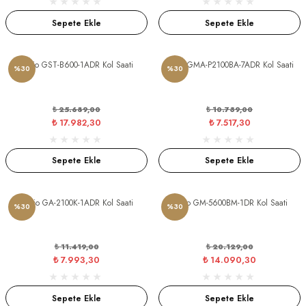
Sepete Ekle
Sepete Ekle
Casio GST-B600-1ADR Kol Saati
Casio GMA-P2100BA-7ADR Kol Saati
%30
%30
₺ 25.689,00
₺ 10.739,00
₺ 17.982,30
₺ 7.517,30
Sepete Ekle
Sepete Ekle
Casio GA-2100K-1ADR Kol Saati
Casio GM-5600BM-1DR Kol Saati
%30
%30
₺ 11.419,00
₺ 20.129,00
₺ 7.993,30
₺ 14.090,30
Sepete Ekle
Sepete Ekle