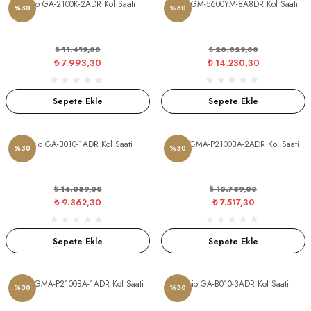
Casio GA-2100K-2ADR Kol Saati
Casio GM-5600YM-8A8DR Kol Saati
%30
%30
₺ 11.419,00
₺ 20.329,00
₺ 7.993,30
₺ 14.230,30
Sepete Ekle
Sepete Ekle
Casio GA-B010-1ADR Kol Saati
Casio GMA-P2100BA-2ADR Kol Saati
%30
%30
₺ 14.089,00
₺ 10.739,00
₺ 9.862,30
₺ 7.517,30
Sepete Ekle
Sepete Ekle
Casio GMA-P2100BA-1ADR Kol Saati
Casio GA-B010-3ADR Kol Saati
%30
%30