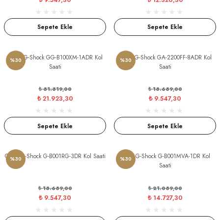
Sepete Ekle
Sepete Ekle
lini
US
Casio G-Shock GG-B100XM-1ADR Kol
Casio G-Shock GA-2200FF-8ADR Kol
%30
%30
Saati
Saati
₺ 31.319,00
₺ 13.639,00
₺ 21.923,30
₺ 9.547,30
GRENCHEN
Sepete Ekle
Sepete Ekle
Casio G-Shock G-B001RG-3DR Kol Saati
Casio G-Shock G-B001MVA-1DR Kol
%30
%30
Saati
₺ 13.639,00
₺ 21.039,00
₺ 9.547,30
₺ 14.727,30