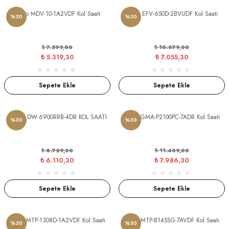
Casio MDV-10-1A2VDF Kol Saati
Casio EFV-650D-2BVUDF Kol Saati
%30
%30
nt Kalem
₺ 7.599,00
₺ 10.079,00
NT
₺ 5.319,30
₺ 7.055,30
Sepete Ekle
Sepete Ekle
R
CASIO DW-6900RRB-4DR KOL SAATİ
Casio GMA-P2100PC-7ADR Kol Saati
%30
%30
₺ 8.729,00
₺ 11.409,00
AS
₺ 6.110,30
₺ 7.986,30
Sepete Ekle
Sepete Ekle
ICO
Casıo MTP-1308D-1A2VDF Kol Saati
Casio MTP-B145SG-7AVDF Kol Saati
%30
%30