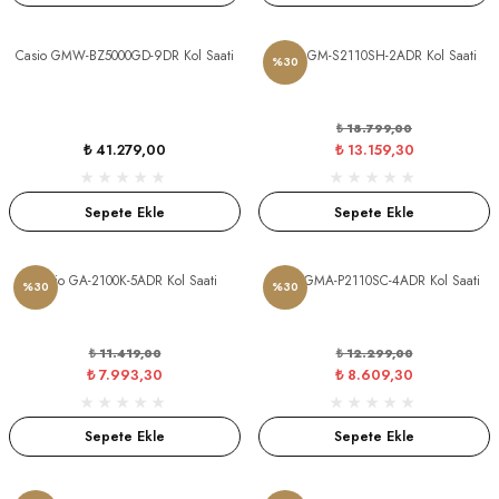
Casio GMW-BZ5000GD-9DR Kol Saati
Casio GM-S2110SH-2ADR Kol Saati
%30
₺ 18.799,00
₺ 41.279,00
₺ 13.159,30
Sepete Ekle
Sepete Ekle
Casio GA-2100K-5ADR Kol Saati
Casio GMA-P2110SC-4ADR Kol Saati
%30
%30
₺ 11.419,00
₺ 12.299,00
₺ 7.993,30
₺ 8.609,30
Sepete Ekle
Sepete Ekle