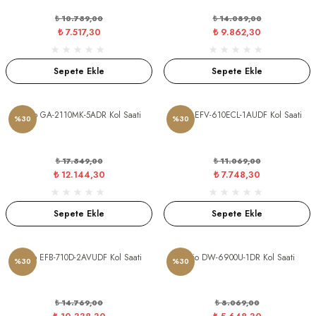
₺ 10.739,00
₺ 14.089,00
₺ 7.517,30
₺ 9.862,30
Sepete Ekle
Sepete Ekle
Casio GA-2110MK-5ADR Kol Saati
Casio EFV-610ECL-1AUDF Kol Saati
%30
%30
₺ 17.349,00
₺ 11.069,00
₺ 12.144,30
₺ 7.748,30
Sepete Ekle
Sepete Ekle
Casio EFB-710D-2AVUDF Kol Saati
Casio DW-6900U-1DR Kol Saati
%30
%30
₺ 14.769,00
₺ 8.069,00