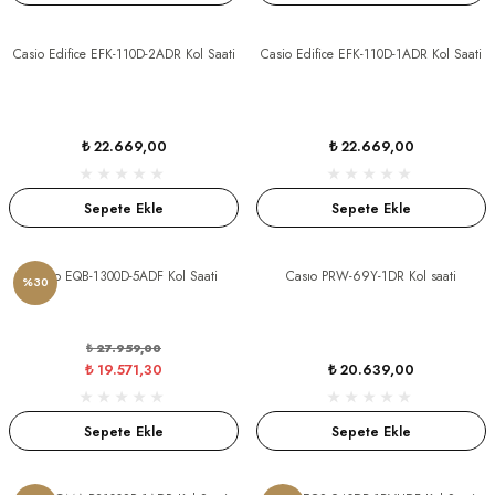
Casio Edifice EFK-110D-2ADR Kol Saati
Casio Edifice EFK-110D-1ADR Kol Saati
dart
₺ 22.669,00
₺ 22.669,00
CTION
Sepete Ekle
Sepete Ekle
CTION
Casıo EQB-1300D-5ADF Kol Saati
Casıo PRW-69Y-1DR Kol saati
%30
UB
₺ 27.959,00
₺ 19.571,30
₺ 20.639,00
ERNARD
Sepete Ekle
Sepete Ekle