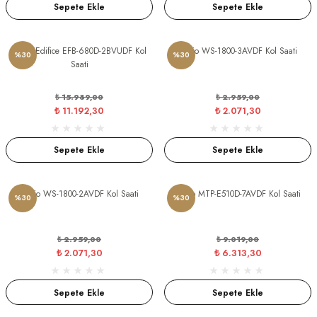
Sepete Ekle
Sepete Ekle
İNE
Casio Edifice EFB-680D-2BVUDF Kol
Casio WS-1800-3AVDF Kol Saati
%30
%30
Saati
M
₺ 15.989,00
₺ 2.959,00
₺ 11.192,30
₺ 2.071,30
Sepete Ekle
Sepete Ekle
Casio WS-1800-2AVDF Kol Saati
Casio MTP-E510D-7AVDF Kol Saati
%30
%30
ON
₺ 2.959,00
₺ 9.019,00
₺ 2.071,30
₺ 6.313,30
Sepete Ekle
Sepete Ekle
 TAKI