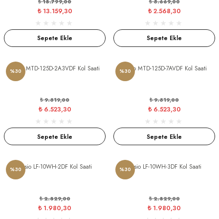
₺ 18.799,00
₺ 3.669,00
₺ 13.159,30
₺ 2.568,30
Sepete Ekle
Sepete Ekle
Casio MTD-125D-2A3VDF Kol Saati
Casio MTD-125D-7AVDF Kol Saati
%30
%30
₺ 9.319,00
₺ 9.319,00
₺ 6.523,30
₺ 6.523,30
Sepete Ekle
Sepete Ekle
Casio LF-10WH-2DF Kol Saati
Casio LF-10WH-3DF Kol Saati
%30
%30
₺ 2.829,00
₺ 2.829,00
₺ 1.980,30
₺ 1.980,30