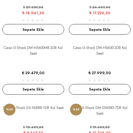
₺ 27.059,00
₺ 24.609,00
GER
DU MANOIR
₺ 18.941,30
₺ 17.226,30
Sepete Ekle
Sepete Ekle
DY WATCH
Casio G-Shock DW-H5600MB-2DR Kol
Casio G-Shock DW-H5600-2DR Kol
Saati
Saati
DY WATCH
up
₺ 29.479,00
₺ 27.999,00
LLI
ATİ
Sepete Ekle
Sepete Ekle
NCHEN
ATİ
Casio G-Shock GX-56BBR-1DR Kol Saati
Casio G-Shock GM-S5600G-7DR Kol
%30
%30
Saati
uk
₺ 13.639,00
₺ 17.609,00
₺ 9.547,30
₺ 12.326,30