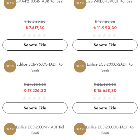
Casıo GMA-P2100SR-1ADR Kol Saati
Casio EQS-940DB-1BVUDF Kol Saati
%30
%30
S
S
INI
W
₺ 10.739,00
₺ 17.129,00
₺ 7.517,30
₺ 11.990,30
INI
Sepete Ekle
Sepete Ekle
Casio Edifice ECB-950DC-1ADF Kol
Casio Edifice ECB-2300D-2ADF Kol
%30
%30
Saati
Saati
₺ 24.609,00
₺ 22.369,00
₺ 17.226,30
₺ 15.658,30
Sepete Ekle
Sepete Ekle
L
Casio Edifice ECB-2000NP-1ADF Kol
Casio Edifice ECB-2000DC-1ADF Kol
%30
%30
Saati
Saati
GER