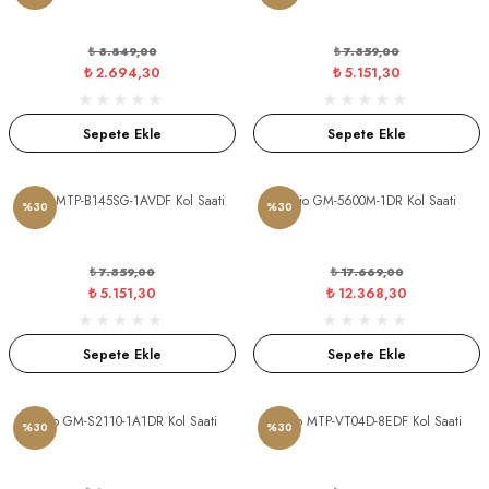
₺ 3.849,00
₺ 7.359,00
OX ÇAKI
₺ 2.694,30
₺ 5.151,30
Çakı
Sepete Ekle
Sepete Ekle
Casio MTP-B145SG-1AVDF Kol Saati
Casio GM-5600M-1DR Kol Saati
%30
%30
₺ 7.359,00
₺ 17.669,00
₺ 5.151,30
₺ 12.368,30
kmak
Sepete Ekle
Sepete Ekle
Casio GM-S2110-1A1DR Kol Saati
Casio MTP-VT04D-8EDF Kol Saati
%30
%30