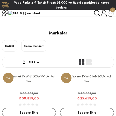
Vade
Farksız
9 Taksit
Fırsatı
₺3.000
ve üzeri siparişlerde
kargo
Geri Dön
Geri Dön
Geri Dön
Geri Dön
bedava!
0
CASIO
ati
ati
Markalar
S POLO CLUB
S POLO CLUB
LEKLİK
CASIO
Casıo Standart
NDART
SIRALA
EIN
Casıo Pro-trek PRW-B1000WM-1DR Kol
Casıo Pro-trek PRW-61ANS-3DR Kol
%0
%0
Saati
Saati
AKI
₺ 50.859,00
₺ 25.659,00
₺ 50.859,00
₺ 25.659,00
ARD
ARD
STANDART
Sepete Ekle
Sepete Ekle
ANI
ANI