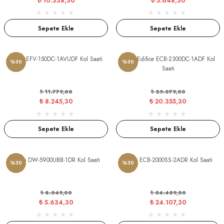
₺ 10.338,30
₺ 5.648,30
Sepete Ekle
Sepete Ekle
Casio EFV-150DC-1AVUDF Kol Saati
Casio Edifice ECB-2300DC-1ADF Kol
%30
%30
Saati
₺ 11.779,00
₺ 29.079,00
₺ 8.245,30
₺ 20.355,30
Sepete Ekle
Sepete Ekle
Casio DW-5900UBB-1DR Kol Saati
Casio ECB-2000SS-2ADR Kol Saati
%30
%30
₺ 8.049,00
₺ 34.439,00
₺ 5.634,30
₺ 24.107,30