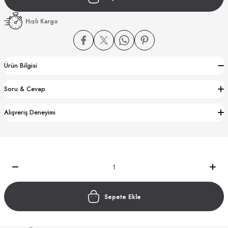
Hızlı Kargo
Ürün Bilgisi
CTION
Soru & Cevap
CTION
Alışveriş Deneyimi
UB
Sepete Ekle