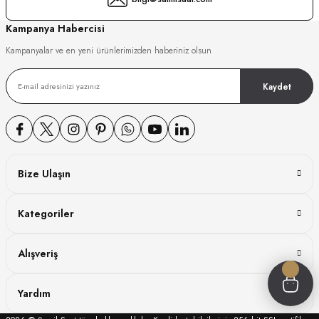
GER
Kampanya Habercisi
Kampanyalar ve en yeni ürünlerimizden haberiniz olsun
Kaydet
DY WATCH
DY WATCH
Bize Ulaşın
ATİ
Kategoriler
NCHEN
ATİ
Alışveriş
Yardım