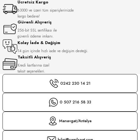
Ücretsiz Kargo
S
₺3000 ve üzeri tüm siparişlerinizde
kargo bedava!
S
INI
Güvenli Alışveriş
256-bit SSL sertifikası ile
güvenli ödeme imkanı.
INI
Kolay İade & Değişim
14 gün içinde hızlı iade ve değişim desteği.
Taksitli Alışveriş
Kredi kartlarına özel
taksit seçenekleri.
0242 230 14 21
0 507 216 58 33
Manavgat/Antalya
GER
bilgi@samilsaat.com