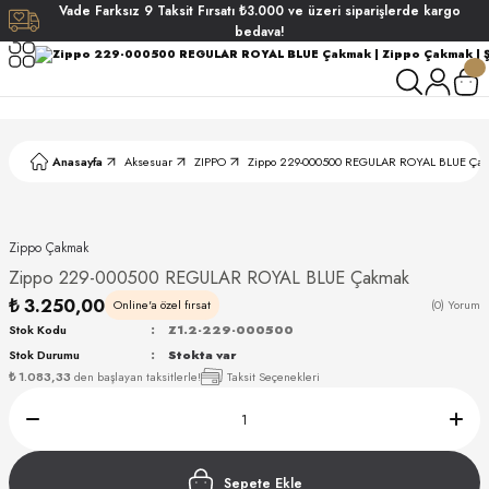
Vade
Farksız
9 Taksit
Fırsatı
₺3.000
ve üzeri siparişlerde
kargo
Geri Dön
Geri Dön
Geri Dön
Geri Dön
bedava!
ati
ati
S POLO CLUB
S POLO CLUB
LEKLİK
Anasayfa
Aksesuar
ZIPPO
Zippo 229-000500 REGULAR ROYAL BLUE Ça
NDART
Zippo Çakmak
Zippo 229-000500 REGULAR ROYAL BLUE Çakmak
₺ 3.250,00
Online'a özel fırsat
(0) Yorum
Stok Kodu
Z1.2-229-000500
Stok Durumu
Stokta var
AKI
₺ 1.083,33
den başlayan taksitlerle!
Taksit Seçenekleri
ARD
ARD
Sepete Ekle
ANI
ANI