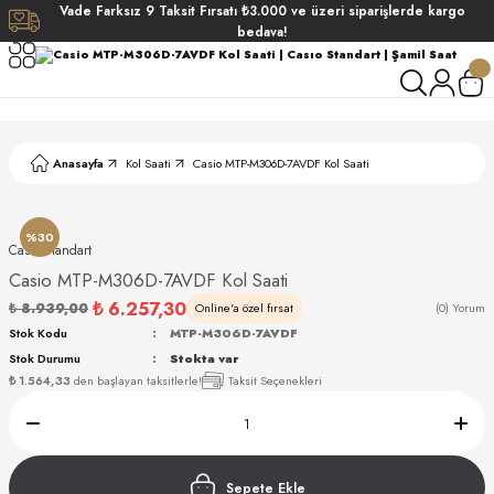
Vade
Farksız
9 Taksit
Fırsatı
₺3.000
ve üzeri siparişlerde
kargo
Geri Dön
Geri Dön
Geri Dön
Geri Dön
bedava!
ati
ati
S POLO CLUB
S POLO CLUB
LEKLİK
Anasayfa
Kol Saati
Casio MTP-M306D-7AVDF Kol Saati
NDART
%30
Casıo Standart
Casio MTP-M306D-7AVDF Kol Saati
₺ 6.257,30
₺ 8.939,00
Online'a özel fırsat
(0) Yorum
Stok Kodu
MTP-M306D-7AVDF
Stok Durumu
Stokta var
AKI
₺ 1.564,33
den başlayan taksitlerle!
Taksit Seçenekleri
ARD
ARD
Sepete Ekle
ANI
ANI