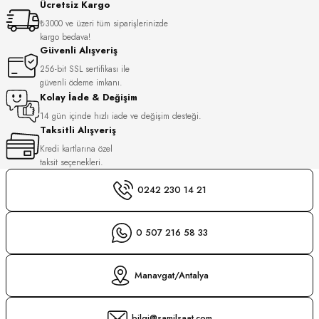
Ücretsiz Kargo
S
₺3000 ve üzeri tüm siparişlerinizde
kargo bedava!
S
INI
Güvenli Alışveriş
256-bit SSL sertifikası ile
güvenli ödeme imkanı.
INI
Kolay İade & Değişim
14 gün içinde hızlı iade ve değişim desteği.
Taksitli Alışveriş
Kredi kartlarına özel
taksit seçenekleri.
0242 230 14 21
0 507 216 58 33
Manavgat/Antalya
GER
bilgi@samilsaat.com