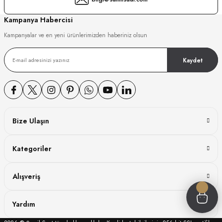
GER
Kampanya Habercisi
Kampanyalar ve en yeni ürünlerimizden haberiniz olsun
Kaydet
DY WATCH
DY WATCH
Bize Ulaşın
ATİ
Kategoriler
NCHEN
ATİ
Alışveriş
Yardım