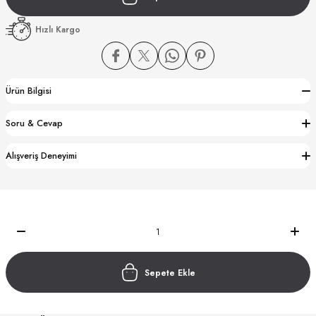
Hızlı Kargo
Ürün Bilgisi
CTION
Soru & Cevap
CTION
Alışveriş Deneyimi
UB
Sepete Ekle