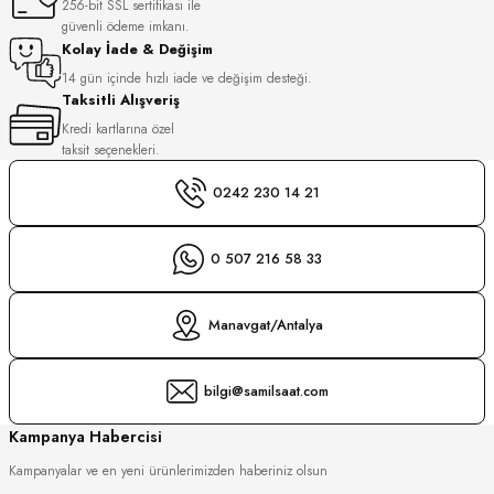
256-bit SSL sertifikası ile
S
güvenli ödeme imkanı.
Kolay İade & Değişim
S
INI
14 gün içinde hızlı iade ve değişim desteği.
Taksitli Alışveriş
Kredi kartlarına özel
INI
taksit seçenekleri.
0242 230 14 21
0 507 216 58 33
Manavgat/Antalya
bilgi@samilsaat.com
Kampanya Habercisi
Kampanyalar ve en yeni ürünlerimizden haberiniz olsun
GER