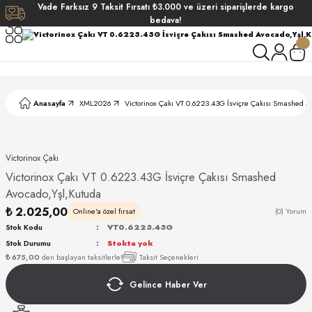
Vade
Farksız
9 Taksit
Fırsatı
₺3.000
ve üzeri siparişlerde
kargo
Geri Dön
Geri Dön
Geri Dön
Geri Dön
bedava!
ati
ati
S POLO CLUB
S POLO CLUB
LEKLİK
Anasayfa
XML2026
Victorinox Çakı VT 0.6223.43G İsviçre Çakısı Smashed A
NDART
Victorinox Çakı
Victorinox Çakı VT 0.6223.43G İsviçre Çakısı Smashed
Avocado,Yşl,Kutuda
₺ 2.025,00
Online'a özel fırsat
(0) Yorum
Stok Kodu
VT0.6223.43G
AKI
Stok Durumu
Stokta yok
₺ 675,00
den başlayan taksitlerle!
Taksit Seçenekleri
ARD
ARD
Gelince Haber Ver
ANI
ANI