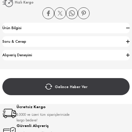
Hızlı Kargo
Ürün Bilgisi
Soru & Cevap
CTION
Alışveriş Deneyimi
CTION
Gelince Haber Ver
UB
Ücretsiz Kargo
₺3000 ve üzeri tüm siparişlerinizde
kargo bedava!
Güvenli Alışveriş