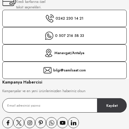
Kredi kartlarına özel
S
taksit seçenekleri.
0242 230 14 21
S
INI
W
INI
0 507 216 58 33
Manavgat/Antalya
bilgi@samilsaat.com
Kampanya Habercisi
Kampanyalar ve en yeni ürünlerimizden haberiniz olsun
Kaydet
L
GER