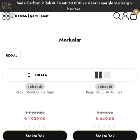
Vade
Farksız
9 Taksit
Fırsatı
₺3.000
ve üzeri siparişlerde
kargo
Geri Dön
Geri Dön
Geri Dön
Geri Dön
bedava!
0
REGAL
ati
ati
Markalar
S POLO CLUB
S POLO CLUB
LEKLİK
REGAL
NDART
SIRALA
Tükendi
Tükendi
EIN
Regal 0638G2 Kol Saati
Regal 0638B4 Kol Saati
AKI
₺ 1.939,00
₺ 649,00
₺ 1.939,00
₺ 649,00
ARD
ARD
STANDART
Stokta Yok
Stokta Yok
ANI
ANI