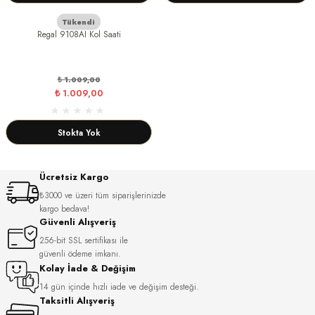
Tükendi
Regal 9108AI Kol Saati
dart
₺ 1.009,00
₺ 1.009,00
CTION
Stokta Yok
CTION
Ücretsiz Kargo
₺3000 ve üzeri tüm siparişlerinizde
kargo bedava!
UB
Güvenli Alışveriş
256-bit SSL sertifikası ile
ERNARD
güvenli ödeme imkanı.
Kolay İade & Değişim
14 gün içinde hızlı iade ve değişim desteği.
Taksitli Alışveriş