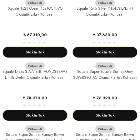
Tükendi
Tükendi
Squale 1521 Ocean 1521OCN.VO
Squale 1545 Silver Y1545SILVE.HT
nt Kalem
Otomatik Erkek Kol Saati
Otomatik Erkek Kol Saati
NT
₺ 67.310,00
₺ 37.630,00
Stokta Yok
Stokta Yok
R
Tükendi
Tükendi
Squale Drass S.A.V.E.R. VONDSSSAVS
Squale Super-Squale Sunray Grey
Limitli Üretim Otomatik Erkek Kol Saati
SUPERSSG.AC Otomatik Erkek Kol Saati
AS
₺ 78.970,00
₺ 76.320,00
Stokta Yok
Stokta Yok
ICO
Tükendi
Tükendi
Squale Super-Squale Sunray Brown
Squale Super-Squale Sunray Brown