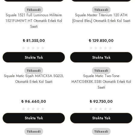
Tükendi
Tükendi
Squale 1521 Full Luminous Militaire
Squale Master Titanium 120 ATM
1521FUMIWT.HT Otomatik Erkek Kol
[Grand Bleu] Otomatik Erkek Kol Saati
Saati
₺ 81.355,00
₺ 129.850,00
Stokta Yok
Stokta Yok
Tükendi
Tükendi
Squale Matic Siyah MATICXSA.SQ22L
Squale Matic Two-Tone
Otomatik Erkek Kol Saati
MATICGBKBK.SSBI Otomatik Erkek Kol
Saati
₺ 96.460,00
₺ 92.750,00
Stokta Yok
Stokta Yok
Tükendi
Tükendi