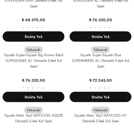
SUPERSSBW.PBW Otomatik Erkek Kol
SUPERSSBW.AC Otomatik Erkek Kol
Saati
Saati
OX ÇAKI
₺ 68.370,00
₺ 76.320,00
Çakı
Stokta Yok
Stokta Yok
Tükendi
Tükendi
Squale Super-Squale Big Arrows Black
Squale Super-Squale Blue
SUPERSSABK.AC Otomatik Erkek Kol
SUPERMBKBK.AC Otomatik Erkek Kol
Saati
Saati
₺ 76.320,00
₺ 72.345,00
kmak
Stokta Yok
Stokta Yok
Tükendi
Tükendi
Squale Matic Yeşil MATICXSG.SQ22B
Squale Matic Yeşil MATICXSG.HT
Otomatik Erkek Kol Saati
Otomatik Erkek Kol Saati