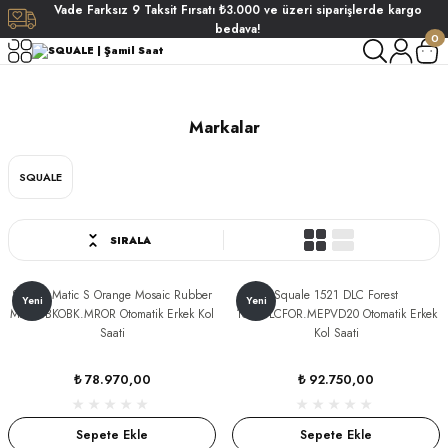
Vade
Farksız
9 Taksit
Fırsatı
₺3.000
ve üzeri siparişlerde
kargo
Geri Dön
Geri Dön
Geri Dön
Geri Dön
bedava!
0
SQUALE
ati
ati
Markalar
S POLO CLUB
S POLO CLUB
LEKLİK
SQUALE
NDART
SIRALA
EIN
Squale Matic S Orange Mosaic Rubber
Squale 1521 DLC Forest
Yeni
Yeni
MATICBKOBK.MROR Otomatik Erkek Kol
1521DLCFOR.MEPVD20 Otomatik Erkek
Saati
Kol Saati
AKI
₺ 78.970,00
₺ 92.750,00
ARD
ARD
STANDART
Sepete Ekle
Sepete Ekle
ANI
ANI