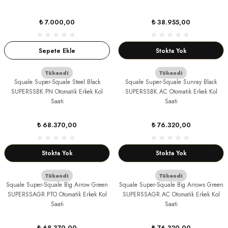
GER
DU MANOIR
₺ 7.000,00
₺ 38.955,00
Sepete Ekle
Stokta Yok
DY WATCH
Tükendi
Tükendi
Squale Super-Squale Steel Black
Squale Super-Squale Sunray Black
SUPERSSBK.PN Otomatik Erkek Kol
SUPERSSBK.AC Otomatik Erkek Kol
DY WATCH
up
Saati
Saati
₺ 68.370,00
₺ 76.320,00
LLI
ATİ
Stokta Yok
Stokta Yok
Tükendi
Tükendi
NCHEN
ATİ
Squale Super-Squale Big Arrow Green
Squale Super-Squale Big Arrows Green
SUPERSSAGR.PTO Otomatik Erkek Kol
SUPERSSAGR.AC Otomatik Erkek Kol
Saati
Saati
uk
₺ 68.370,00
₺ 76.320,00