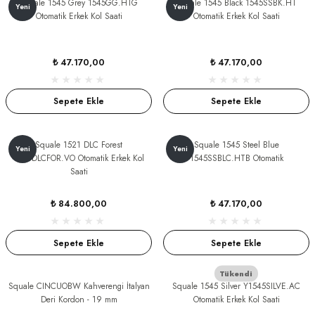
Squale 1545 Grey 1545GG.HTG
Squale 1545 Black 1545SSBK.HT
Yeni
Yeni
S
Otomatik Erkek Kol Saati
Otomatik Erkek Kol Saati
S
INI
W
₺ 47.170,00
₺ 47.170,00
INI
Sepete Ekle
Sepete Ekle
Squale 1521 DLC Forest
Squale 1545 Steel Blue
Yeni
Yeni
1521DLCFOR.VO Otomatik Erkek Kol
1545SSBLC.HTB Otomatik
Saati
₺ 84.800,00
₺ 47.170,00
Sepete Ekle
Sepete Ekle
L
Tükendi
Squale CINCUOBW Kahverengi İtalyan
Squale 1545 Silver Y1545SILVE.AC
Deri Kordon - 19 mm
Otomatik Erkek Kol Saati
GER