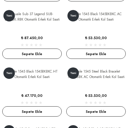
Squale Sub 37 Legend SUB-
Squale 1545 Black 1545BKBKC.AC
dart
Yeni
Yeni
37BKBK.RBK Otomatik Erkek Kol Saati
Otomatik Erkek Kol Saati
₺ 87.450,00
₺ 53.530,00
CTION
Sepete Ekle
Sepete Ekle
CTION
Squale 1545 Black 1545BKBKC.HT
Squale 1545 Steel Black Bracelet
Yeni
Yeni
Otomatik Erkek Kol Saati
1545SSBK.AC Otomatik Erkek Kol Saati
UB
₺ 47.170,00
₺ 53.530,00
ERNARD
Sepete Ekle
Sepete Ekle