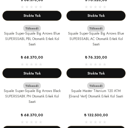
Stokta Yok
Stokta Yok
lini
Tükendi
Tükendi
US
Squale Super-Squale Big Arrows Blue
Squale Super-Squale Big Arrows Blue
SUPERSSABL.PBL Otomatik Erkek Kol
SUPERSSABL.AC Otomatik Erkek Kol
Saati
Saati
₺ 68.370,00
₺ 76.320,00
GRENCHEN
Stokta Yok
Stokta Yok
Tükendi
Tükendi
Squale Super-Squale Big Arrows Black
Squale Master Titanium 120 ATM
SUPERSSABK.PN Otomatik Erkek Kol
[Grand Vert] Otomatik Erkek Kol Saati
Saati
₺ 68.370,00
₺ 132.500,00