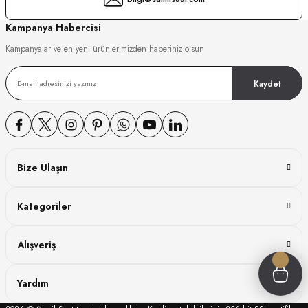
GER
Kampanya Habercisi
Kampanyalar ve en yeni ürünlerimizden haberiniz olsun
Kaydet
DY WATCH
DY WATCH
Bize Ulaşın
ATİ
Kategoriler
NCHEN
ATİ
Alışveriş
Yardım