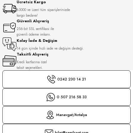
Ücretsiz Kargo
S
₺3000 ve üzeri tüm siparişlerinizde
kargo bedava!
S
INI
Güvenli Alışveriş
256-bit SSL sertifikası ile
güvenli ödeme imkanı.
INI
Kolay İade & Değişim
14 gün içinde hızlı iade ve değişim desteği.
Taksitli Alışveriş
Kredi kartlarına özel
taksit seçenekleri.
0242 230 14 21
0 507 216 58 33
Manavgat/Antalya
GER
bilgi@samilsaat.com