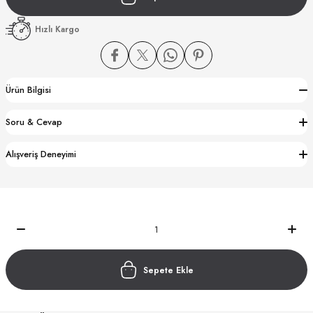
Hızlı Kargo
Ürün Bilgisi
CTION
Soru & Cevap
CTION
Alışveriş Deneyimi
UB
Sepete Ekle