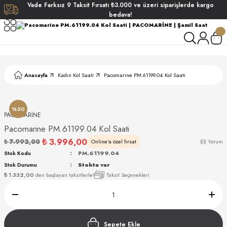
Vade
Farksız
9 Taksit
Fırsatı
₺3.000
ve üzeri siparişlerde
kargo
Geri Dön
Geri Dön
Geri Dön
Geri Dön
bedava!
ati
ati
S POLO CLUB
S POLO CLUB
LEKLİK
Anasayfa
Kadın Kol Saati
Pacomarine PM.61199.04 Kol Saati
NDART
%50
PACOMARİNE
Pacomarine PM.61199.04 Kol Saati
₺ 3.996,00
₺ 7.992,00
Online'a özel fırsat
(0) Yorum
Stok Kodu
PM.61199.04
Stok Durumu
Stokta var
AKI
₺ 1.332,00
den başlayan taksitlerle!
Taksit Seçenekleri
ARD
ARD
Sepete Ekle
ANI
ANI