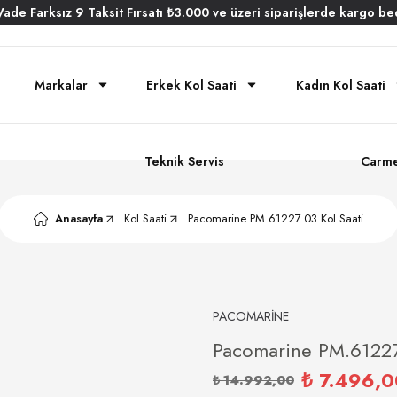
Vade
Farksız
9 Taksit
Fırsatı
₺3.000
ve üzeri siparişlerde
kargo be
Markalar
Erkek Kol Saati
Kadın Kol Saati
Teknik Servis
Carme
Anasayfa
Kol Saati
Pacomarine PM.61227.03 Kol Saati
PACOMARİNE
Pacomarine PM.61227
₺ 7.496,0
₺ 14.992,00