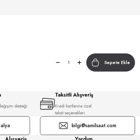
Sepete Ekle
m
Taksitli Alışveriş
değişim desteği.
Kredi kartlarına özel
taksit seçenekleri.
alya
bilgi@samilsaat.com
Alışveriş
Yardım