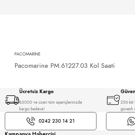
PACOMARİNE
Pacomarine PM.61227.03 Kol Saati
Ücretsiz Kargo
Güvenl
₺3000 ve üzeri tüm siparişlerinizde
256-bit S
kargo bedava!
güvenli
0242 230 14 21
Kampanya Habercisi