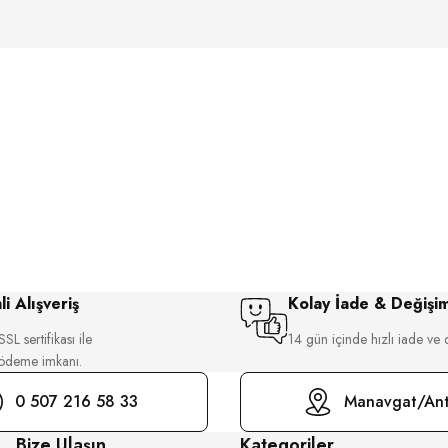
i Alışveriş
Kolay İade & Değişi
SL sertifikası ile
14 gün içinde hızlı iade ve 
 ödeme imkanı.
0 507 216 58 33
Manavgat/Ant
Bize Ulaşın
Kategoriler