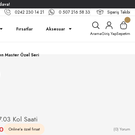
dava!
0242 230 14 21
0 507 216 58 33
Sipariş Takibi
Fırsatlar
Aksesuar
Arama
Giriş Yap
Sepetim
n Master Özel Seri
.03 Kol Saati
0
Online'a özel fırsat
(0) Yorum