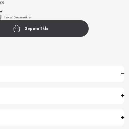
X9
ar
Taksit Seçenekleri
Sepete Ekle