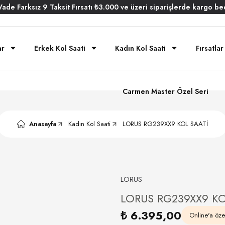
Vade
Farksız
9 Taksit
Fırsatı
₺3.000
ve üzeri siparişlerde
kargo be
ar
Erkek Kol Saati
Kadın Kol Saati
Fırsatlar
Carmen Master Özel Seri
Anasayfa
Kadın Kol Saati
LORUS RG239XX9 KOL SAATİ
LORUS
LORUS RG239XX9 KO
₺ 6.395,00
Online'a özel