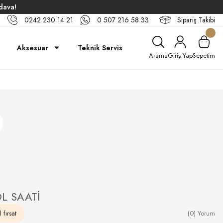
dava!
0242 230 14 21
0 507 216 58 33
Sipariş Takibi
Aksesuar
Teknik Servis
Arama
Giriş Yap
Sepetim
L SAATİ
 fırsat
(0) Yorum