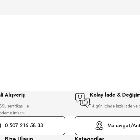
i Alışveriş
Kolay İade & Değişi
SL sertifikası ile
14 gün içinde hızlı iade ve 
 ödeme imkanı.
0 507 216 58 33
Manavgat/Ant
Bize Ulaşın
Kategoriler