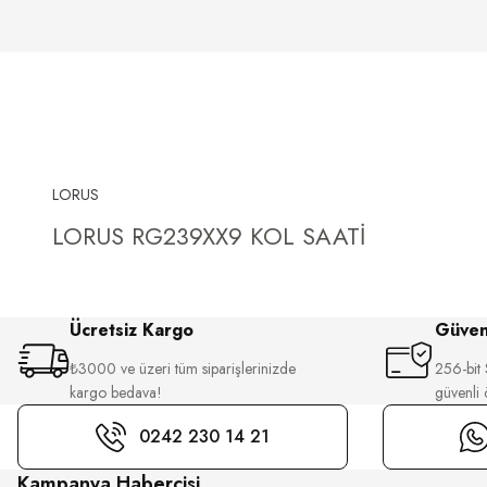
LORUS
LORUS RG239XX9 KOL SAATİ
Ücretsiz Kargo
Güvenl
₺3000 ve üzeri tüm siparişlerinizde
256-bit S
kargo bedava!
güvenli
0242 230 14 21
Kampanya Habercisi