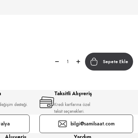
Sepete Ekle
m
Taksitli Alışveriş
değişim desteği.
Kredi kartlarına özel
taksit seçenekleri.
alya
bilgi@samilsaat.com
Alışveriş
Yardım