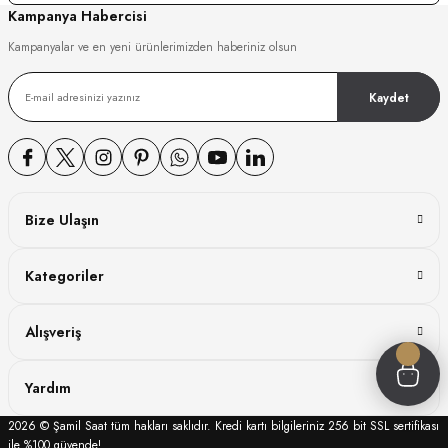
Kampanya Habercisi
GER
Kampanyalar ve en yeni ürünlerimizden haberiniz olsun
Kaydet
DY WATCH
DY WATCH
Bize Ulaşın
Kategoriler
ATİ
Alışveriş
NCHEN
ATİ
Yardım
2026 © Şamil Saat tüm hakları saklıdır. Kredi kartı bilgileriniz 256 bit SSL sertifikası
ile %100 güvende!