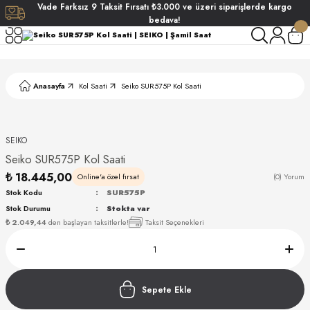
Vade
Farksız
9 Taksit
Fırsatı
₺3.000
ve üzeri siparişlerde
kargo
Geri Dön
Geri Dön
Geri Dön
Geri Dön
bedava!
ati
ati
Anasayfa
Kol Saati
Seiko SUR575P Kol Saati
S POLO CLUB
S POLO CLUB
LEKLİK
NDART
SEIKO
Seiko SUR575P Kol Saati
₺ 18.445,00
Online'a özel fırsat
(0) Yorum
Stok Kodu
SUR575P
Stok Durumu
Stokta var
₺ 2.049,44
den başlayan taksitlerle!
Taksit Seçenekleri
AKI
ARD
ARD
Sepete Ekle
ANI
ANI