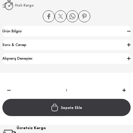
Hızlı Kargo
Ürün Bilgisi
Soru & Cevap
CTION
Alışveriş Deneyimi
CTION
UB
Sepete Ekle
Ücretsiz Kargo