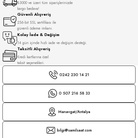
₺3000 ve üzeri tüm siparişlerinizde
S
kargo bedava!
Güvenli Alışveriş
S
INI
256-bit SSL sertifikası ile
güvenli ödeme imkanı.
Kolay İade & Değişim
INI
14 gün içinde hızlı iade ve değişim desteği.
Taksitli Alışveriş
Kredi kartlarına özel
taksit seçenekleri.
0242 230 14 21
0 507 216 58 33
Manavgat/Antalya
bilgi@samilsaat.com
GER