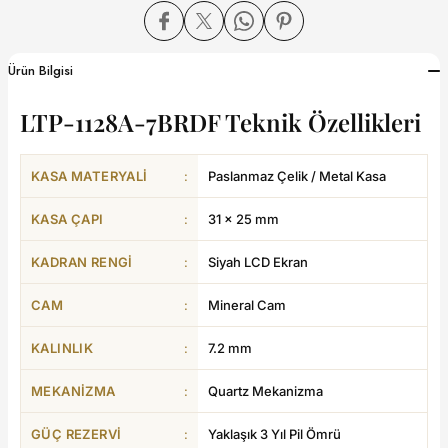
dart
Ürün Bilgisi
LTP-1128A-7BRDF Teknik Özellikleri
CTION
KASA MATERYALI
:
Paslanmaz Çelik / Metal Kasa
CTION
KASA ÇAPI
:
31 × 25 mm
KADRAN RENGI
:
Siyah LCD Ekran
CAM
:
Mineral Cam
UB
KALINLIK
:
7.2 mm
ERNARD
MEKANIZMA
:
Quartz Mekanizma
GÜÇ REZERVI
:
Yaklaşık 3 Yıl Pil Ömrü