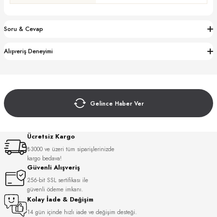
S
Soru & Cevap
S
INI
W
Alışveriş Deneyimi
INI
Gelince Haber Ver
Ücretsiz Kargo
₺3000 ve üzeri tüm siparişlerinizde
kargo bedava!
Güvenli Alışveriş
256-bit SSL sertifikası ile
L
güvenli ödeme imkanı.
Kolay İade & Değişim
GER
14 gün içinde hızlı iade ve değişim desteği.