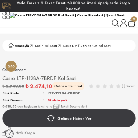
Vade
Farksız
9 Taksit
Fırsatı
₺3.000
ve üzeri siparişlerde
kargo
Geri Dön
Geri Dön
Geri Dön
Geri Dön
bedava!
0
ati
ati
S POLO CLUB
S POLO CLUB
LEKLİK
Anasayfa
Kadın Kol Saati
Casıo LTP-1128A-7BRDF Kol Saati
NDART
%10
Casıo Standart
Casıo LTP-1128A-7BRDF Kol Saati
₺ 2.474,10
₺ 2.749,00
Online'a özel fırsat
(0) Yorum
EIN
Stok Kodu
LTP-1128A-7BRDF
Stok Durumu
Stokta yok
AKI
₺ 618,53
den başlayan taksitlerle!
Taksit Seçenekleri
Gelince Haber Ver
ARD
ARD
STANDART
Hızlı Kargo
ANI
ANI