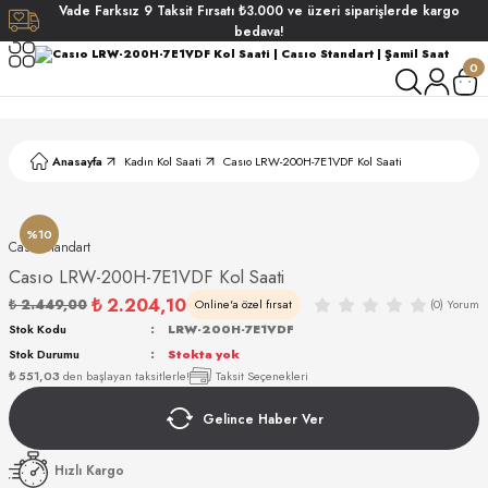
Vade
Farksız
9 Taksit
Fırsatı
₺3.000
ve üzeri siparişlerde
kargo
Geri Dön
Geri Dön
Geri Dön
Geri Dön
bedava!
0
ati
ati
S POLO CLUB
S POLO CLUB
LEKLİK
Anasayfa
Kadın Kol Saati
Casıo LRW-200H-7E1VDF Kol Saati
NDART
%10
Casıo Standart
Casıo LRW-200H-7E1VDF Kol Saati
₺ 2.204,10
₺ 2.449,00
Online'a özel fırsat
(0) Yorum
EIN
Stok Kodu
LRW-200H-7E1VDF
Stok Durumu
Stokta yok
AKI
₺ 551,03
den başlayan taksitlerle!
Taksit Seçenekleri
Gelince Haber Ver
ARD
ARD
STANDART
Hızlı Kargo
ANI
ANI