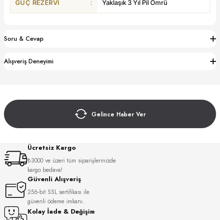
GÜÇ REZERVI
:
Yaklaşık 3 Yıl Pil Ömrü
S
S
INI
W
Soru & Cevap
INI
Alışveriş Deneyimi
Gelince Haber Ver
Ücretsiz Kargo
₺3000 ve üzeri tüm siparişlerinizde
kargo bedava!
Güvenli Alışveriş
L
256-bit SSL sertifikası ile
güvenli ödeme imkanı.
Kolay İade & Değişim
GER