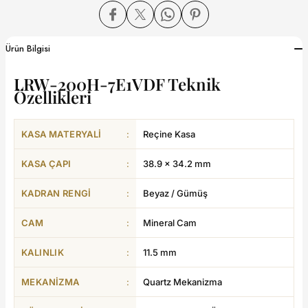
dart
Ürün Bilgisi
LRW-200H-7E1VDF Teknik
Özellikleri
CTION
KASA MATERYALI
:
Reçine Kasa
CTION
KASA ÇAPI
:
38.9 × 34.2 mm
KADRAN RENGI
:
Beyaz / Gümüş
UB
CAM
:
Mineral Cam
ERNARD
KALINLIK
:
11.5 mm
MEKANIZMA
:
Quartz Mekanizma