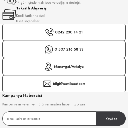
14 gün içinde hızlı iade ve değişim desteği.
Taksitli Alışveriş
GER
DU MANOIR
Kredi kartlarına özel
taksit seçenekleri.
0242 230 14 21
DY WATCH
0 507 216 58 33
DY WATCH
up
Manavgat/Antalya
LLI
bilgi@samilsaat.com
ATİ
Kampanya Habercisi
NCHEN
ATİ
Kampanyalar ve en yeni ürünlerimizden haberiniz olsun
uk
Kaydet