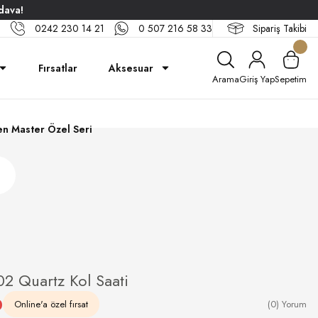
dava!
0242 230 14 21
0 507 216 58 33
Sipariş Takibi
Fırsatlar
Aksesuar
Arama
Giriş Yap
Sepetim
n Master Özel Seri
 Quartz Kol Saati
0
Online'a özel fırsat
(0) Yorum