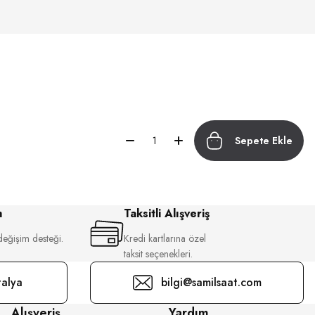
Sepete Ekle
m
Taksitli Alışveriş
değişim desteği.
Kredi kartlarına özel
taksit seçenekleri.
alya
bilgi@samilsaat.com
Alışveriş
Yardım