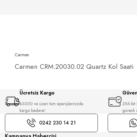
Carmen
Carmen CRM.20030.02 Quartz Kol Saati
Ücretsiz Kargo
Güvenl
₺3000 ve üzeri tüm siparişlerinizde
256-bit S
kargo bedava!
güvenli
0242 230 14 21
Kampanya Habercisi