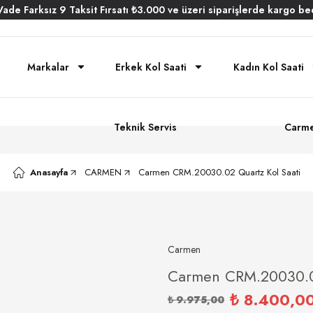
Vade
Farksız
9 Taksit
Fırsatı
₺3.000
ve üzeri siparişlerde
kargo be
Markalar
Erkek Kol Saati
Kadın Kol Saati
Teknik Servis
Carme
Anasayfa
CARMEN
Carmen CRM.20030.02 Quartz Kol Saati
Carmen
Carmen CRM.20030.02
₺ 8.400,0
₺ 9.975,00