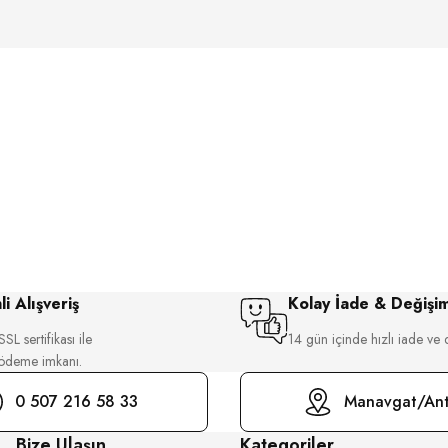
i Alışveriş
Kolay İade & Değişi
SL sertifikası ile
14 gün içinde hızlı iade ve 
 ödeme imkanı.
0 507 216 58 33
Manavgat/Ant
Bize Ulaşın
Kategoriler