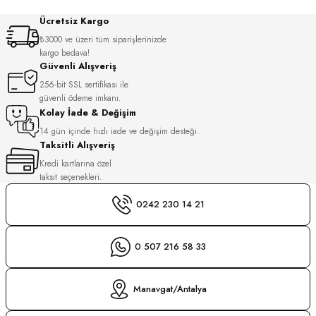
S
Ücretsiz Kargo
₺3000 ve üzeri tüm siparişlerinizde
S
INI
kargo bedava!
Güvenli Alışveriş
256-bit SSL sertifikası ile
INI
güvenli ödeme imkanı.
Kolay İade & Değişim
14 gün içinde hızlı iade ve değişim desteği.
Taksitli Alışveriş
Kredi kartlarına özel
taksit seçenekleri.
0242 230 14 21
0 507 216 58 33
Manavgat/Antalya
GER