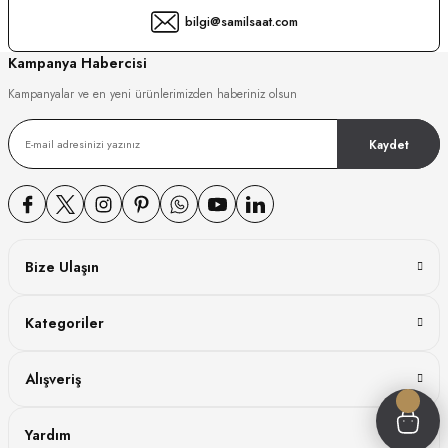
bilgi@samilsaat.com
GER
Kampanya Habercisi
Kampanyalar ve en yeni ürünlerimizden haberiniz olsun
DY WATCH
Kaydet
DY WATCH
Bize Ulaşın
ATİ
Kategoriler
NCHEN
ATİ
Alışveriş
Yardım