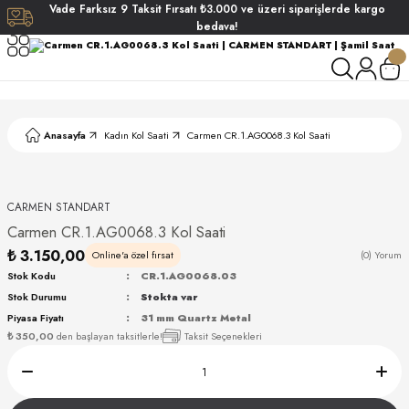
Vade
Farksız
9 Taksit
Fırsatı
₺3.000
ve üzeri siparişlerde
kargo
Geri Dön
Geri Dön
Geri Dön
Geri Dön
bedava!
ati
ati
S POLO CLUB
S POLO CLUB
LEKLİK
Anasayfa
Kadın Kol Saati
Carmen CR.1.AG0068.3 Kol Saati
NDART
CARMEN STANDART
Carmen CR.1.AG0068.3 Kol Saati
₺ 3.150,00
Online'a özel fırsat
(0) Yorum
Stok Kodu
CR.1.AG0068.03
Stok Durumu
Stokta var
AKI
Piyasa Fiyatı
31 mm Quartz Metal
₺ 350,00
den başlayan taksitlerle!
Taksit Seçenekleri
ARD
ARD
ANI
ANI