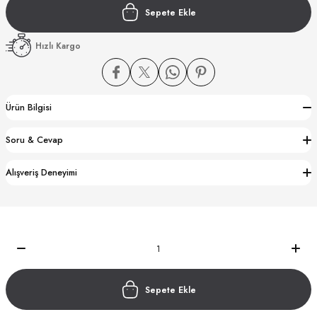
Sepete Ekle
Hızlı Kargo
Ürün Bilgisi
CTION
Soru & Cevap
CTION
Alışveriş Deneyimi
UB
Sepete Ekle