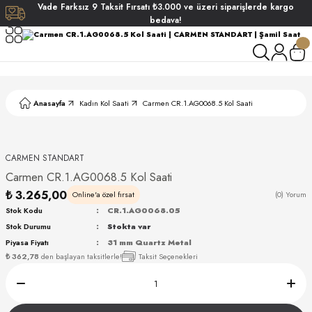
Vade
Farksız
9 Taksit
Fırsatı
₺3.000
ve üzeri siparişlerde
kargo
Geri Dön
Geri Dön
Geri Dön
Geri Dön
bedava!
ati
ati
S POLO CLUB
S POLO CLUB
LEKLİK
Anasayfa
Kadın Kol Saati
Carmen CR.1.AG0068.5 Kol Saati
NDART
CARMEN STANDART
Carmen CR.1.AG0068.5 Kol Saati
₺ 3.265,00
Online'a özel fırsat
(0) Yorum
Stok Kodu
CR.1.AG0068.05
Stok Durumu
Stokta var
AKI
Piyasa Fiyatı
31 mm Quartz Metal
₺ 362,78
den başlayan taksitlerle!
Taksit Seçenekleri
ARD
ARD
ANI
ANI