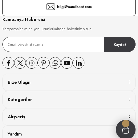
bilgi@samilsaat.com
GER
Kampanya Habercisi
Kampanyalar ve en yeni ürünlerimizden haberiniz olsun
DY WATCH
Kaydet
DY WATCH
Bize Ulaşın
ATİ
Kategoriler
NCHEN
ATİ
Alışveriş
Yardım