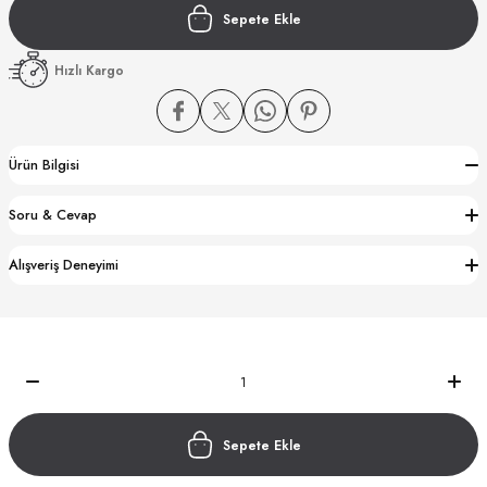
Sepete Ekle
Hızlı Kargo
Ürün Bilgisi
CTION
Soru & Cevap
CTION
Alışveriş Deneyimi
UB
Sepete Ekle