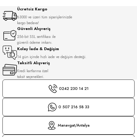
S
Ücretsiz Kargo
₺3000 ve üzeri tüm siparişlerinizde
S
INI
kargo bedava!
Güvenli Alışveriş
256-bit SSL sertifikası ile
INI
güvenli ödeme imkanı.
Kolay İade & Değişim
14 gün içinde hızlı iade ve değişim desteği.
Taksitli Alışveriş
Kredi kartlarına özel
taksit seçenekleri.
0242 230 14 21
0 507 216 58 33
Manavgat/Antalya
GER