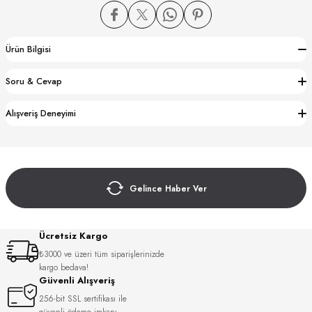
Ürün Bilgisi
Soru & Cevap
CTION
Alışveriş Deneyimi
CTION
Gelince Haber Ver
UB
Ücretsiz Kargo
₺3000 ve üzeri tüm siparişlerinizde
kargo bedava!
Güvenli Alışveriş
256-bit SSL sertifikası ile
güvenli ödeme imkanı.