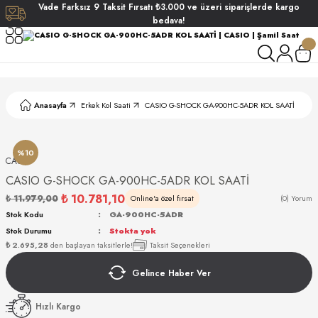
Vade
Farksız
9 Taksit
Fırsatı
₺3.000
ve üzeri siparişlerde
kargo
Geri Dön
Geri Dön
Geri Dön
Geri Dön
bedava!
ati
ati
S POLO CLUB
S POLO CLUB
LEKLİK
Anasayfa
Erkek Kol Saati
CASIO G-SHOCK GA-900HC-5ADR KOL SAATİ
NDART
%10
CASIO
CASIO G-SHOCK GA-900HC-5ADR KOL SAATİ
₺ 10.781,10
₺ 11.979,00
Online'a özel fırsat
(0) Yorum
Stok Kodu
GA-900HC-5ADR
Stok Durumu
Stokta yok
AKI
₺ 2.695,28
den başlayan taksitlerle!
Taksit Seçenekleri
Gelince Haber Ver
ARD
ARD
Hızlı Kargo
ANI
ANI