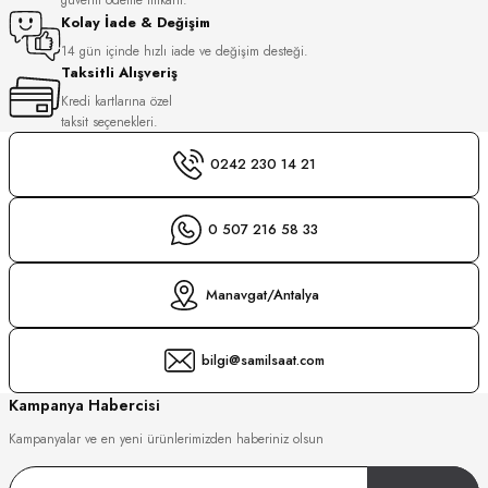
S
Kolay İade & Değişim
14 gün içinde hızlı iade ve değişim desteği.
Taksitli Alışveriş
S
INI
Kredi kartlarına özel
taksit seçenekleri.
INI
0242 230 14 21
0 507 216 58 33
Manavgat/Antalya
bilgi@samilsaat.com
Kampanya Habercisi
Kampanyalar ve en yeni ürünlerimizden haberiniz olsun
GER