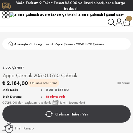
Vade
Farksız
9 Taksit
Fırsatı
₺3.000
ve üzeri siparişlerde
kargo
Geri Dön
Geri Dön
Geri Dön
Geri Dön
bedava!
ati
ati
S POLO CLUB
S POLO CLUB
LEKLİK
Anasayfa
Kategorisiz
Zippo Çakmak 205-013760 Çakmak
NDART
Zippo Çakmak
Zippo Çakmak 205-013760 Çakmak
₺ 2.184,00
Online'a özel fırsat
(0) Yorum
Stok Kodu
205-013760
Stok Durumu
Stokta yok
AKI
₺ 728,00
den başlayan taksitlerle!
Taksit Seçenekleri
Gelince Haber Ver
ARD
ARD
Hızlı Kargo
ANI
ANI