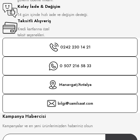
S
Kolay İade & Değişim
14 gün içinde hızlı iade ve değişim desteği.
Taksitli Alışveriş
S
INI
Kredi kartlarına özel
taksit seçenekleri.
INI
0242 230 14 21
0 507 216 58 33
Manavgat/Antalya
bilgi@samilsaat.com
Kampanya Habercisi
Kampanyalar ve en yeni ürünlerimizden haberiniz olsun
GER