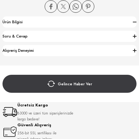
Ürün Bilgisi
Soru & Cevap
CTION
Alışveriş Deneyimi
CTION
Gelince Haber Ver
UB
Ücretsiz Kargo
₺3000 ve üzeri tüm siparişlerinizde
kargo bedava!
Güvenli Alışveriş
256-bit SSL sertifikası ile
güvenli ödeme imkanı.