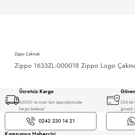
Zippo Çakmak
Zippo 1633ZL-000018 Zippo Logo Çakm
Ücretsiz Kargo
Güvenl
₺3000 ve üzeri tüm siparişlerinizde
256-bit S
kargo bedava!
güvenli
0242 230 14 21
Kampanya Habercisi