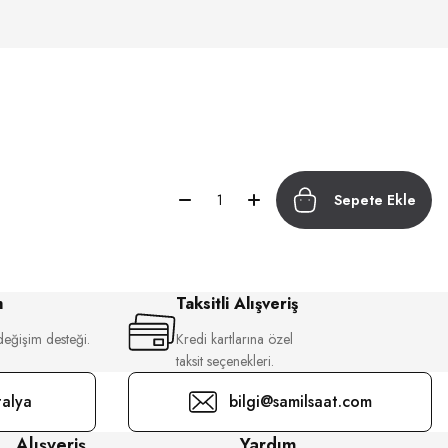
Sepete Ekle
m
Taksitli Alışveriş
değişim desteği.
Kredi kartlarına özel
taksit seçenekleri.
alya
bilgi@samilsaat.com
Alışveriş
Yardım