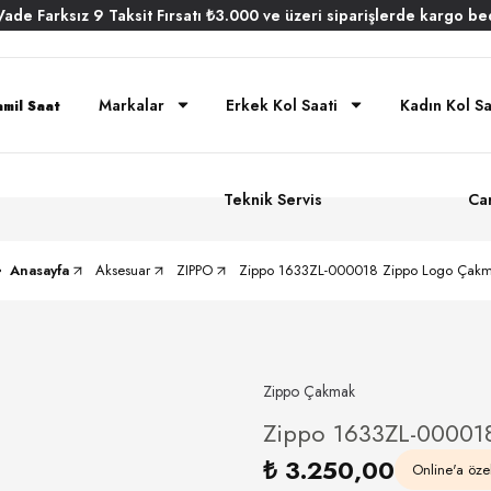
Vade
Farksız
9 Taksit
Fırsatı
₺3.000
ve üzeri siparişlerde
kargo be
Markalar
Erkek Kol Saati
Kadın Kol Sa
Teknik Servis
Ca
Anasayfa
Aksesuar
ZIPPO
Zippo 1633ZL-000018 Zippo Logo Çak
Zippo Çakmak
Zippo 1633ZL-00001
₺ 3.250,00
Online'a özel