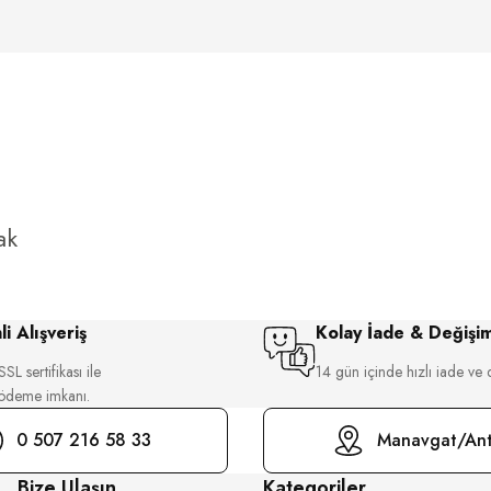
ak
i Alışveriş
Kolay İade & Değişi
SL sertifikası ile
14 gün içinde hızlı iade ve 
 ödeme imkanı.
0 507 216 58 33
Manavgat/Ant
Bize Ulaşın
Kategoriler