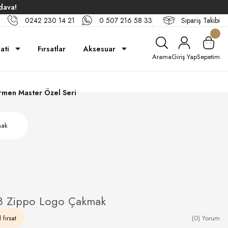
dava!
0242 230 14 21
0 507 216 58 33
Sipariş Takibi
ati
Fırsatlar
Aksesuar
Arama
Giriş Yap
Sepetim
rmen Master Özel Seri
mak
8 Zippo Logo Çakmak
 fırsat
(0) Yorum