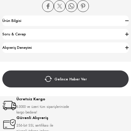
Ürün Bilgisi
Soru & Cevap
CTION
Alışveriş Deneyimi
CTION
Gelince Haber Ver
UB
Ücretsiz Kargo
₺3000 ve üzeri tüm siparişlerinizde
kargo bedava!
Güvenli Alışveriş
256-bit SSL sertifikası ile
güvenli ödeme imkanı.