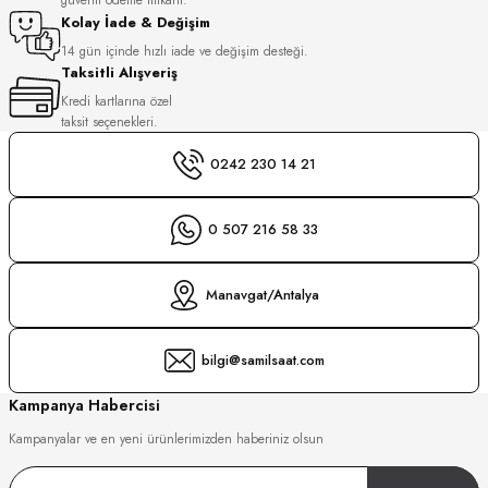
S
Kolay İade & Değişim
14 gün içinde hızlı iade ve değişim desteği.
Taksitli Alışveriş
S
INI
Kredi kartlarına özel
taksit seçenekleri.
INI
0242 230 14 21
0 507 216 58 33
Manavgat/Antalya
bilgi@samilsaat.com
Kampanya Habercisi
Kampanyalar ve en yeni ürünlerimizden haberiniz olsun
GER