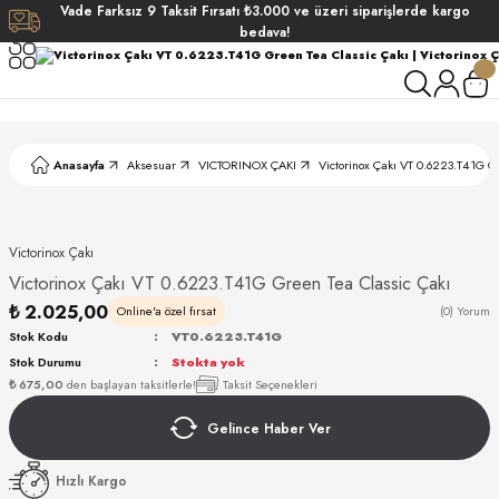
Vade
Farksız
9 Taksit
Fırsatı
₺3.000
ve üzeri siparişlerde
kargo
Geri Dön
Geri Dön
Geri Dön
Geri Dön
bedava!
ati
ati
S POLO CLUB
S POLO CLUB
LEKLİK
Anasayfa
Aksesuar
VICTORINOX ÇAKI
Victorinox Çakı VT 0.6223.T41G G
NDART
Victorinox Çakı
Victorinox Çakı VT 0.6223.T41G Green Tea Classic Çakı
₺ 2.025,00
Online'a özel fırsat
(0) Yorum
Stok Kodu
VT0.6223.T41G
Stok Durumu
Stokta yok
AKI
₺ 675,00
den başlayan taksitlerle!
Taksit Seçenekleri
Gelince Haber Ver
ARD
ARD
Hızlı Kargo
ANI
ANI