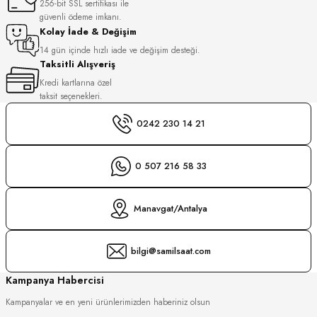
256-bit SSL sertifikası ile
S
güvenli ödeme imkanı.
Kolay İade & Değişim
S
INI
14 gün içinde hızlı iade ve değişim desteği.
Taksitli Alışveriş
Kredi kartlarına özel
INI
taksit seçenekleri.
0242 230 14 21
0 507 216 58 33
Manavgat/Antalya
bilgi@samilsaat.com
Kampanya Habercisi
Kampanyalar ve en yeni ürünlerimizden haberiniz olsun
GER