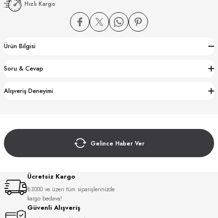
Hızlı Kargo
Ürün Bilgisi
Soru & Cevap
CTION
Alışveriş Deneyimi
CTION
Gelince Haber Ver
UB
Ücretsiz Kargo
₺3000 ve üzeri tüm siparişlerinizde
kargo bedava!
Güvenli Alışveriş