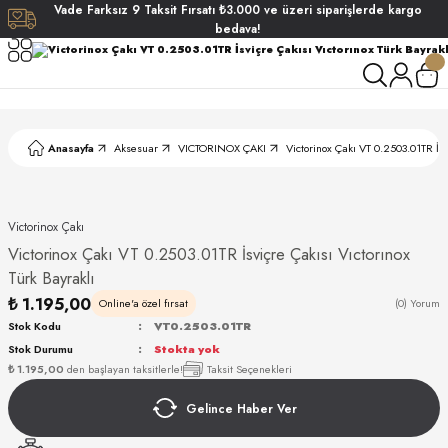
Vade
Farksız
9 Taksit
Fırsatı
₺3.000
ve üzeri siparişlerde
kargo
Geri Dön
Geri Dön
Geri Dön
Geri Dön
bedava!
ati
ati
S POLO CLUB
S POLO CLUB
LEKLİK
Anasayfa
Aksesuar
VICTORINOX ÇAKI
Victorinox Çakı VT 0.2503.01TR İsv
NDART
Victorinox Çakı
Victorinox Çakı VT 0.2503.01TR İsviçre Çakısı Vıctorınox
Türk Bayraklı
₺ 1.195,00
Online'a özel fırsat
(0) Yorum
Stok Kodu
VT0.2503.01TR
AKI
Stok Durumu
Stokta yok
₺ 1.195,00
den başlayan taksitlerle!
Taksit Seçenekleri
ARD
ARD
Gelince Haber Ver
ANI
ANI