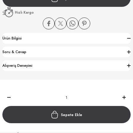
Hızlı Kargo
Ürün Bilgisi
CTION
Soru & Cevap
CTION
Alışveriş Deneyimi
UB
Sepete Ekle