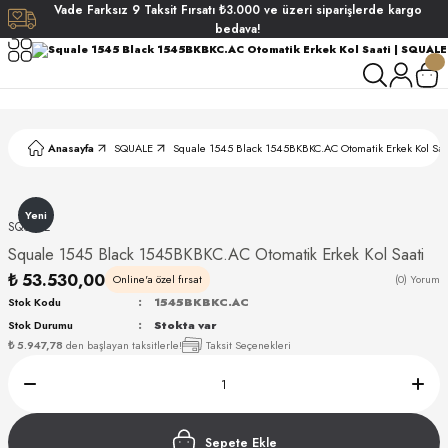
Vade
Farksız
9 Taksit
Fırsatı
₺3.000
ve üzeri siparişlerde
kargo
Geri Dön
Geri Dön
Geri Dön
Geri Dön
bedava!
ati
ati
S POLO CLUB
S POLO CLUB
LEKLİK
Anasayfa
SQUALE
Squale 1545 Black 1545BKBKC.AC Otomatik Erkek Kol Saa
NDART
Yeni
SQUALE
Squale 1545 Black 1545BKBKC.AC Otomatik Erkek Kol Saati
₺ 53.530,00
Online'a özel fırsat
(0) Yorum
Stok Kodu
1545BKBKC.AC
Stok Durumu
Stokta var
AKI
₺ 5.947,78
den başlayan taksitlerle!
Taksit Seçenekleri
ARD
ARD
Sepete Ekle
ANI
ANI