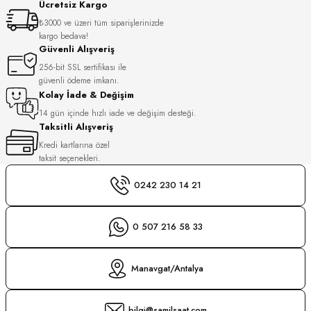
Ücretsiz Kargo
S
₺3000 ve üzeri tüm siparişlerinizde
kargo bedava!
S
INI
Güvenli Alışveriş
256-bit SSL sertifikası ile
güvenli ödeme imkanı.
INI
Kolay İade & Değişim
14 gün içinde hızlı iade ve değişim desteği.
Taksitli Alışveriş
Kredi kartlarına özel
taksit seçenekleri.
0242 230 14 21
0 507 216 58 33
Manavgat/Antalya
GER
bilgi@samilsaat.com