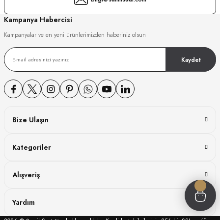
GER
Kampanya Habercisi
Kampanyalar ve en yeni ürünlerimizden haberiniz olsun
Kaydet
DY WATCH
DY WATCH
Bize Ulaşın
ATİ
Kategoriler
NCHEN
ATİ
Alışveriş
Yardım