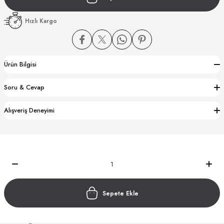
Hızlı Kargo
Ürün Bilgisi
CTION
Soru & Cevap
CTION
Alışveriş Deneyimi
UB
Sepete Ekle