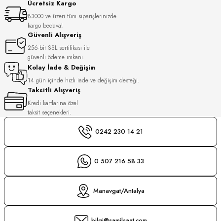
Ücretsiz Kargo
S
₺3000 ve üzeri tüm siparişlerinizde
kargo bedava!
S
INI
Güvenli Alışveriş
256-bit SSL sertifikası ile
güvenli ödeme imkanı.
INI
Kolay İade & Değişim
14 gün içinde hızlı iade ve değişim desteği.
Taksitli Alışveriş
Kredi kartlarına özel
taksit seçenekleri.
0242 230 14 21
0 507 216 58 33
Manavgat/Antalya
GER
bilgi@samilsaat.com