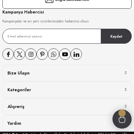
GER
Kampanya Habercisi
Kampanyalar ve en yeni ürünlerimizden haberiniz olsun
Kaydet
DY WATCH
DY WATCH
Bize Ulaşın
ATİ
Kategoriler
NCHEN
ATİ
Alışveriş
Yardım