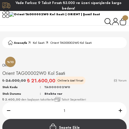
Vade
Farksız
9 Taksit
Fırsatı
₺3.000
ve üzeri siparişlerde
kargo
Geri Dön
Geri Dön
Geri Dön
Geri Dön
bedava!
ati
ati
S POLO CLUB
S POLO CLUB
LEKLİK
Anasayfa
Kol Saati
Orient TAG00002W0 Kol Saati
NDART
%10
ORIENT
Orient TAG00002W0 Kol Saati
₺ 21.600,00
₺ 24.000,00
Online'a özel fırsat
(0) Yorum
Stok Kodu
TAG00002W0
Stok Durumu
Stokta var
AKI
₺ 2.400,00
den başlayan taksitlerle!
Taksit Seçenekleri
ARD
ARD
Sepete Ekle
ANI
ANI