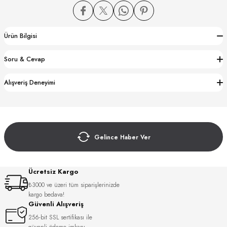
Ürün Bilgisi
Soru & Cevap
CTION
Alışveriş Deneyimi
CTION
Gelince Haber Ver
UB
Ücretsiz Kargo
₺3000 ve üzeri tüm siparişlerinizde
kargo bedava!
Güvenli Alışveriş
256-bit SSL sertifikası ile
güvenli ödeme imkanı.