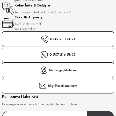
S
Kolay İade & Değişim
14 gün içinde hızlı iade ve değişim desteği.
Taksitli Alışveriş
S
INI
Kredi kartlarına özel
taksit seçenekleri.
INI
0242 230 14 21
0 507 216 58 33
Manavgat/Antalya
bilgi@samilsaat.com
Kampanya Habercisi
Kampanyalar ve en yeni ürünlerimizden haberiniz olsun
GER