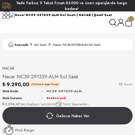
Vade
Farksız
9 Taksit
Fırsatı
₺3.000
ve üzeri siparişlerde
kargo
Geri Dön
Geri Dön
Geri Dön
Geri Dön
bedava!
ati
ati
S POLO CLUB
S POLO CLUB
LEKLİK
Anasayfa
Kol Saati
Nacar NC39-291339-ALM Kol Saati
NDART
NACAR
Nacar NC39-291339-ALM Kol Saati
₺ 9.290,00
Online'a özel fırsat
(0) Yorum
Stok Kodu
NC39-291339-ALM
Stok Durumu
Stokta yok
AKI
₺ 3.096,67
den başlayan taksitlerle!
Taksit Seçenekleri
Gelince Haber Ver
ARD
ARD
Hızlı Kargo
ANI
ANI