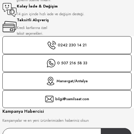
S
Kolay İade & Değişim
14 gün içinde hızlı iade ve değişim desteği.
Taksitli Alışveriş
S
INI
Kredi kartlarına özel
taksit seçenekleri.
INI
0242 230 14 21
0 507 216 58 33
Manavgat/Antalya
bilgi@samilsaat.com
Kampanya Habercisi
Kampanyalar ve en yeni ürünlerimizden haberiniz olsun
GER