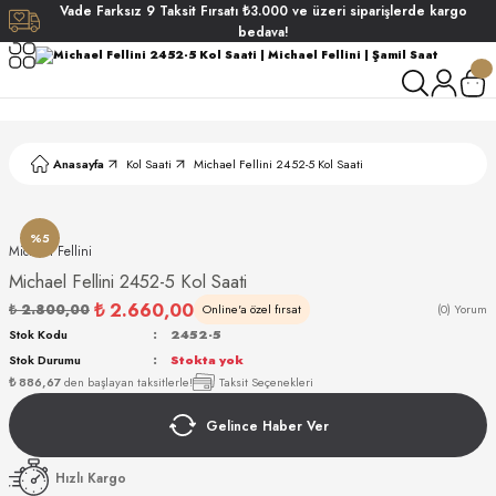
Vade
Farksız
9 Taksit
Fırsatı
₺3.000
ve üzeri siparişlerde
kargo
Geri Dön
Geri Dön
Geri Dön
Geri Dön
bedava!
ati
ati
S POLO CLUB
S POLO CLUB
LEKLİK
Anasayfa
Kol Saati
Michael Fellini 2452-5 Kol Saati
NDART
%5
Michael Fellini
Michael Fellini 2452-5 Kol Saati
₺ 2.660,00
₺ 2.800,00
Online'a özel fırsat
(0) Yorum
Stok Kodu
2452-5
Stok Durumu
Stokta yok
AKI
₺ 886,67
den başlayan taksitlerle!
Taksit Seçenekleri
Gelince Haber Ver
ARD
ARD
Hızlı Kargo
ANI
ANI