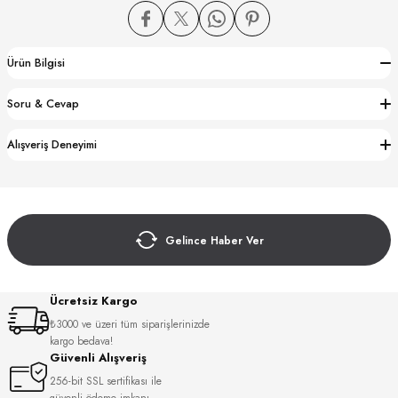
Ürün Bilgisi
Soru & Cevap
CTION
Alışveriş Deneyimi
CTION
Gelince Haber Ver
UB
Ücretsiz Kargo
₺3000 ve üzeri tüm siparişlerinizde
kargo bedava!
Güvenli Alışveriş
256-bit SSL sertifikası ile
güvenli ödeme imkanı.