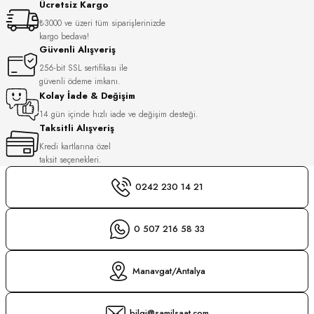
Ücretsiz Kargo
S
₺3000 ve üzeri tüm siparişlerinizde
kargo bedava!
S
INI
Güvenli Alışveriş
256-bit SSL sertifikası ile
güvenli ödeme imkanı.
INI
Kolay İade & Değişim
14 gün içinde hızlı iade ve değişim desteği.
Taksitli Alışveriş
Kredi kartlarına özel
taksit seçenekleri.
0242 230 14 21
0 507 216 58 33
Manavgat/Antalya
GER
bilgi@samilsaat.com