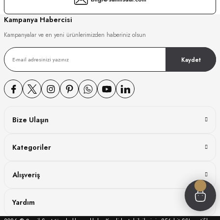
GER
Kampanya Habercisi
Kampanyalar ve en yeni ürünlerimizden haberiniz olsun
Kaydet
DY WATCH
DY WATCH
Bize Ulaşın
ATİ
Kategoriler
NCHEN
ATİ
Alışveriş
Yardım