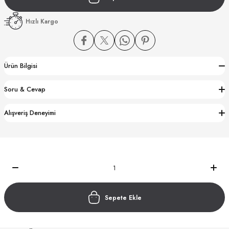
Hızlı Kargo
Ürün Bilgisi
CTION
Soru & Cevap
CTION
Alışveriş Deneyimi
UB
Sepete Ekle