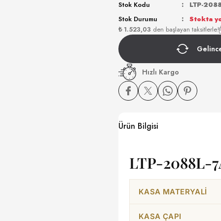
Stok Kodu
LTP-208
Stok Durumu
Stokta y
₺ 1.523,03
den başlayan taksitlerle!
Gelinc
Hızlı Kargo
Ürün Bilgisi
LTP-2088L-7A
KASA MATERYALI
KASA ÇAPI