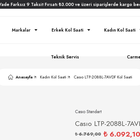
Vade
Farksız
9 Taksit
Fırsatı
₺3.000
ve üzeri siparişlerde
kargo be
Markalar
Erkek Kol Saati
Kadın Kol Saati
Teknik Servis
Carme
Anasayfa
Kadın Kol Saati
Casıo LTP-2088L-7AVDF Kol Saati
Casıo Standart
Casıo LTP-2088L-7AVD
₺ 6.092,1
₺ 6.769,00