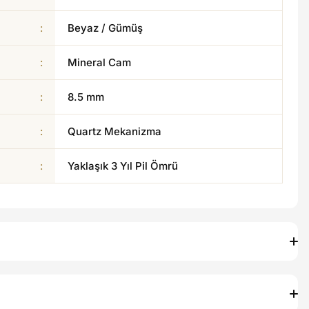
:
Beyaz / Gümüş
:
Mineral Cam
:
8.5 mm
:
Quartz Mekanizma
:
Yaklaşık 3 Yıl Pil Ömrü