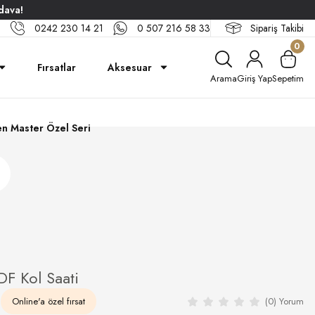
dava!
0242 230 14 21
0 507 216 58 33
Sipariş Takibi
0
Fırsatlar
Aksesuar
Arama
Giriş Yap
Sepetim
n Master Özel Seri
F Kol Saati
0
Online'a özel fırsat
(0) Yorum