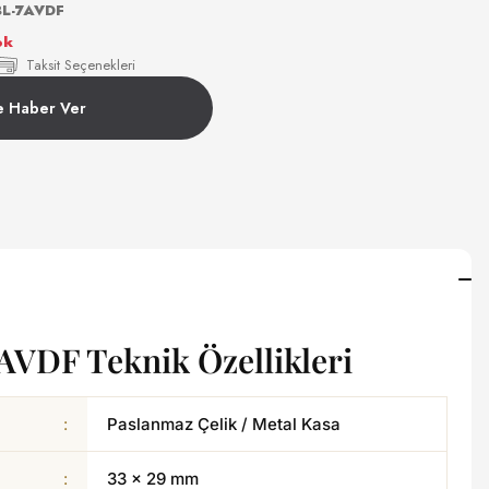
8L-7AVDF
ok
Taksit Seçenekleri
e Haber Ver
VDF Teknik Özellikleri
:
Paslanmaz Çelik / Metal Kasa
:
33 × 29 mm