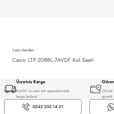
Casıo Standart
Casıo LTP-2088L-7AVDF Kol Saati
Ücretsiz Kargo
Güvenl
₺3000 ve üzeri tüm siparişlerinizde
256-bit S
kargo bedava!
güvenli
0242 230 14 21