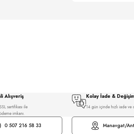
i Alışveriş
Kolay İade & Değişi
SL sertifikası ile
14 gün içinde hızlı iade ve 
 ödeme imkanı.
0 507 216 58 33
Manavgat/Ant