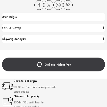
Ürün Bilgisi
Soru & Cevap
CTION
Alışveriş Deneyimi
CTION
Gelince Haber Ver
UB
Ücretsiz Kargo
₺3000 ve üzeri tüm siparişlerinizde
kargo bedava!
Güvenli Alışveriş
256-bit SSL sertifikası ile
güvenli ödeme imkanı.