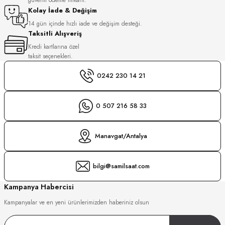
S
Kolay İade & Değişim
14 gün içinde hızlı iade ve değişim desteği.
Taksitli Alışveriş
S
INI
Kredi kartlarına özel
taksit seçenekleri.
INI
0242 230 14 21
0 507 216 58 33
Manavgat/Antalya
bilgi@samilsaat.com
Kampanya Habercisi
Kampanyalar ve en yeni ürünlerimizden haberiniz olsun
GER