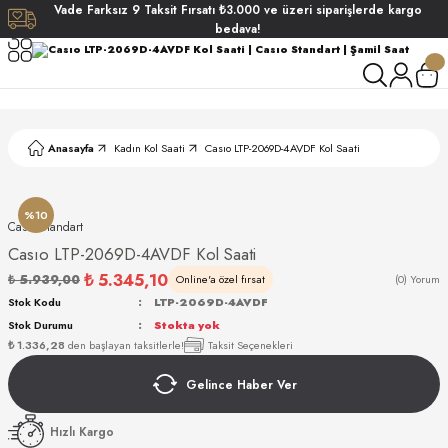
Vade
Farksız
9 Taksit
Fırsatı
₺3.000
ve üzeri siparişlerde
kargo
Geri Dön
Geri Dön
Geri Dön
Geri Dön
bedava!
ati
ati
S POLO CLUB
S POLO CLUB
LEKLİK
Anasayfa
Kadın Kol Saati
Casıo LTP-2069D-4AVDF Kol Saati
NDART
%10
Casıo Standart
Casıo LTP-2069D-4AVDF Kol Saati
₺ 5.345,10
₺ 5.939,00
Online'a özel fırsat
(0) Yorum
Stok Kodu
LTP-2069D-4AVDF
Stok Durumu
Stokta yok
AKI
₺ 1.336,28
den başlayan taksitlerle!
Taksit Seçenekleri
Gelince Haber Ver
ARD
ARD
Hızlı Kargo
ANI
ANI