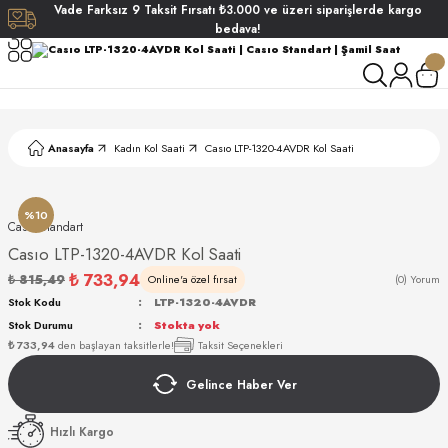
Vade
Farksız
9 Taksit
Fırsatı
₺3.000
ve üzeri siparişlerde
kargo
Geri Dön
Geri Dön
Geri Dön
Geri Dön
bedava!
ati
ati
S POLO CLUB
S POLO CLUB
LEKLİK
Anasayfa
Kadın Kol Saati
Casıo LTP-1320-4AVDR Kol Saati
NDART
%10
Casıo Standart
Casıo LTP-1320-4AVDR Kol Saati
₺ 733,94
₺ 815,49
Online'a özel fırsat
(0) Yorum
Stok Kodu
LTP-1320-4AVDR
Stok Durumu
Stokta yok
AKI
₺ 733,94
den başlayan taksitlerle!
Taksit Seçenekleri
Gelince Haber Ver
ARD
ARD
Hızlı Kargo
ANI
ANI