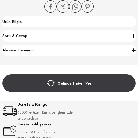
Ürün Bilgisi
Soru & Cevap
CTION
Alışveriş Deneyimi
CTION
Gelince Haber Ver
UB
Ücretsiz Kargo
₺3000 ve üzeri tüm siparişlerinizde
kargo bedava!
Güvenli Alışveriş
256-bit SSL sertifikası ile
güvenli ödeme imkanı.