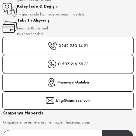
S
Kolay İade & Değişim
14 gün içinde hızlı iade ve değişim desteği.
Taksitli Alışveriş
S
INI
Kredi kartlarına özel
taksit seçenekleri.
INI
0242 230 14 21
0 507 216 58 33
Manavgat/Antalya
bilgi@samilsaat.com
Kampanya Habercisi
Kampanyalar ve en yeni ürünlerimizden haberiniz olsun
GER