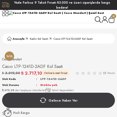
Vade
Farksız
9 Taksit
Fırsatı
₺3.000
ve üzeri siparişlerde
kargo
Geri Dön
Geri Dön
Geri Dön
Geri Dön
bedava!
0
ati
ati
S POLO CLUB
S POLO CLUB
LEKLİK
Anasayfa
Kadın Kol Saati
Casıo LTP-1241D-2ADF Kol Saati
NDART
%10
Casıo Standart
Casıo LTP-1241D-2ADF Kol Saati
₺ 2.717,10
₺ 3.019,00
Online'a özel fırsat
(0) Yorum
EIN
Stok Kodu
LTP-1241D-2ADF
Stok Durumu
Stokta yok
AKI
₺ 679,28
den başlayan taksitlerle!
Taksit Seçenekleri
Gelince Haber Ver
ARD
ARD
STANDART
Hızlı Kargo
ANI
ANI