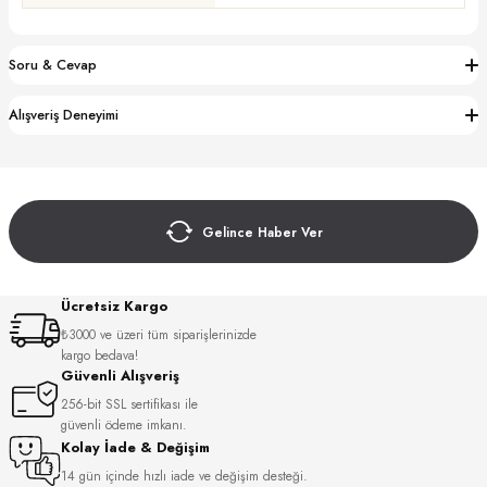
S
Soru & Cevap
S
INI
W
Alışveriş Deneyimi
INI
Gelince Haber Ver
Ücretsiz Kargo
₺3000 ve üzeri tüm siparişlerinizde
kargo bedava!
Güvenli Alışveriş
256-bit SSL sertifikası ile
L
güvenli ödeme imkanı.
Kolay İade & Değişim
GER
14 gün içinde hızlı iade ve değişim desteği.