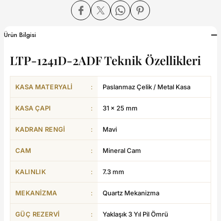
dart
Ürün Bilgisi
LTP-1241D-2ADF Teknik Özellikleri
CTION
KASA MATERYALI
:
Paslanmaz Çelik / Metal Kasa
CTION
KASA ÇAPI
:
31 × 25 mm
KADRAN RENGI
:
Mavi
CAM
:
Mineral Cam
UB
KALINLIK
:
7.3 mm
ERNARD
MEKANIZMA
:
Quartz Mekanizma
GÜÇ REZERVI
:
Yaklaşık 3 Yıl Pil Ömrü