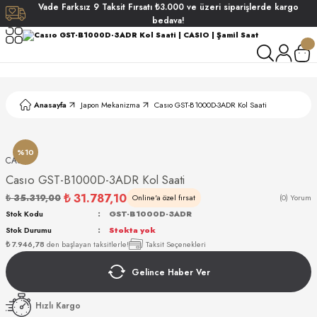
Vade
Farksız
9 Taksit
Fırsatı
₺3.000
ve üzeri siparişlerde
kargo
Geri Dön
Geri Dön
Geri Dön
Geri Dön
bedava!
ati
ati
S POLO CLUB
S POLO CLUB
LEKLİK
Anasayfa
Japon Mekanizma
Casıo GST-B1000D-3ADR Kol Saati
NDART
%10
CASIO
Casıo GST-B1000D-3ADR Kol Saati
₺ 31.787,10
₺ 35.319,00
Online'a özel fırsat
(0) Yorum
Stok Kodu
GST-B1000D-3ADR
Stok Durumu
Stokta yok
AKI
₺ 7.946,78
den başlayan taksitlerle!
Taksit Seçenekleri
Gelince Haber Ver
ARD
ARD
Hızlı Kargo
ANI
ANI