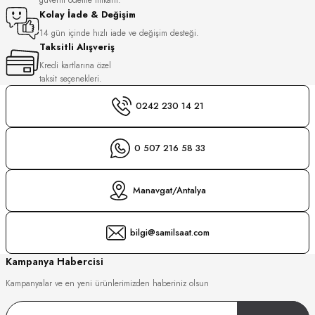
S
Kolay İade & Değişim
14 gün içinde hızlı iade ve değişim desteği.
Taksitli Alışveriş
S
INI
Kredi kartlarına özel
taksit seçenekleri.
INI
0242 230 14 21
0 507 216 58 33
Manavgat/Antalya
bilgi@samilsaat.com
Kampanya Habercisi
Kampanyalar ve en yeni ürünlerimizden haberiniz olsun
GER