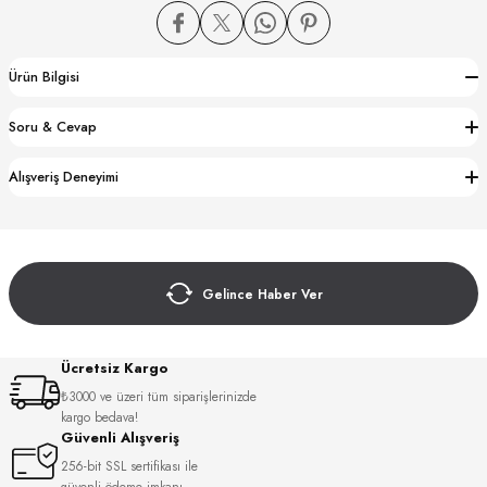
Ürün Bilgisi
Soru & Cevap
CTION
Alışveriş Deneyimi
CTION
Gelince Haber Ver
UB
Ücretsiz Kargo
₺3000 ve üzeri tüm siparişlerinizde
kargo bedava!
Güvenli Alışveriş
256-bit SSL sertifikası ile
güvenli ödeme imkanı.