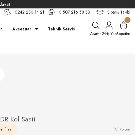
dava!
0242 230 14 21
0 507 216 58 33
Sipariş Takibi
ar
Aksesuar
Teknik Servis
Arama
Giriş Yap
Sepetim
R Kol Saati
l fırsat
(0) Yorum