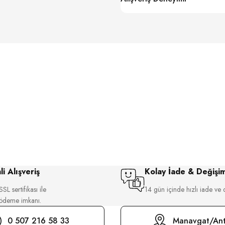
i Alışveriş
Kolay İade & Değişi
SL sertifikası ile
14 gün içinde hızlı iade ve 
 ödeme imkanı.
0 507 216 58 33
Manavgat/Ant