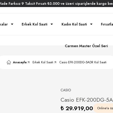
Vade
Farksız
9 Taksit
Fırsatı
₺3.000
ve üzeri siparişlerde
kargo be
kalar
Erkek Kol Saati
Kadın Kol Saati
Fırsatl
Carmen Master Özel Seri
Anasayfa
Erkek Kol Saati
Casio EFK-200DG-5ADR Kol Saati
CASIO
Casio EFK-200DG-5AD
₺ 29.919,00
Online'a öze