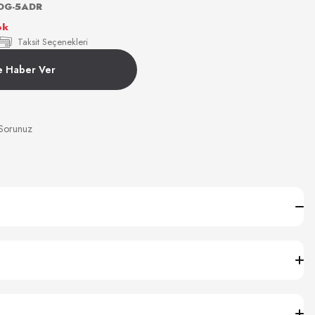
DG-5ADR
ok
Taksit Seçenekleri
e Haber Ver
 Sorunuz