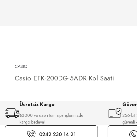
CASIO
Casio EFK-200DG-5ADR Kol Saati
Ücretsiz Kargo
Güvenl
₺3000 ve üzeri tüm siparişlerinizde
256-bit S
kargo bedava!
güvenli
0242 230 14 21