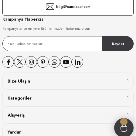
bilgi@samilsaat.com
GER
Kampanya Habercisi
Kampanyalar ve en yeni ürünlerimizden haberiniz olsun
DY WATCH
Kaydet
DY WATCH
Bize Ulaşın
ATİ
Kategoriler
NCHEN
ATİ
Alışveriş
Yardım