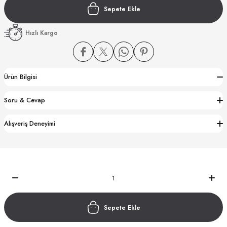
Sepete Ekle
Hızlı Kargo
Ürün Bilgisi
CTION
Soru & Cevap
CTION
Alışveriş Deneyimi
UB
Sepete Ekle