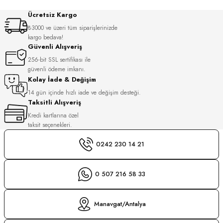
S
Ücretsiz Kargo
₺3000 ve üzeri tüm siparişlerinizde
S
INI
kargo bedava!
Güvenli Alışveriş
256-bit SSL sertifikası ile
INI
güvenli ödeme imkanı.
Kolay İade & Değişim
14 gün içinde hızlı iade ve değişim desteği.
Taksitli Alışveriş
Kredi kartlarına özel
taksit seçenekleri.
0242 230 14 21
0 507 216 58 33
Manavgat/Antalya
GER