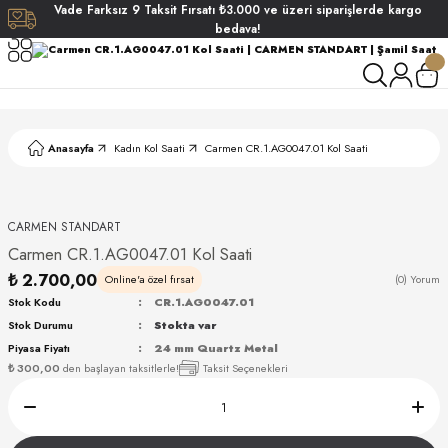
Vade
Farksız
9 Taksit
Fırsatı
₺3.000
ve üzeri siparişlerde
kargo
Geri Dön
Geri Dön
Geri Dön
Geri Dön
bedava!
ati
ati
S POLO CLUB
S POLO CLUB
LEKLİK
Anasayfa
Kadın Kol Saati
Carmen CR.1.AG0047.01 Kol Saati
NDART
CARMEN STANDART
Carmen CR.1.AG0047.01 Kol Saati
₺ 2.700,00
Online'a özel fırsat
(0) Yorum
Stok Kodu
CR.1.AG0047.01
Stok Durumu
Stokta var
AKI
Piyasa Fiyatı
24 mm Quartz Metal
₺ 300,00
den başlayan taksitlerle!
Taksit Seçenekleri
ARD
ARD
ANI
ANI