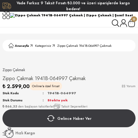
Vade
Farksız
9 Taksit
Fırsatı
₺3.000
ve üzeri siparişlerde
kargo
Geri Dön
Geri Dön
Geri Dön
Geri Dön
bedava!
0
ati
ati
S POLO CLUB
S POLO CLUB
LEKLİK
Anasayfa
Kategorisiz
Zippo Çakmak 1941B-064997 Çakmak
NDART
Zippo Çakmak
Zippo Çakmak 1941B-064997 Çakmak
₺ 2.599,00
Online'a özel fırsat
(0) Yorum
Stok Kodu
1941B-064997
Stok Durumu
Stokta yok
AKI
₺ 866,33
den başlayan taksitlerle!
Taksit Seçenekleri
Gelince Haber Ver
ARD
ARD
Hızlı Kargo
ANI
ANI