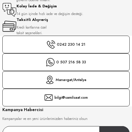
S
Kolay İade & Değişim
14 gün içinde hızlı iade ve değişim desteği.
Taksitli Alışveriş
S
INI
Kredi kartlarına özel
taksit seçenekleri.
INI
0242 230 14 21
0 507 216 58 33
Manavgat/Antalya
bilgi@samilsaat.com
Kampanya Habercisi
Kampanyalar ve en yeni ürünlerimizden haberiniz olsun
GER