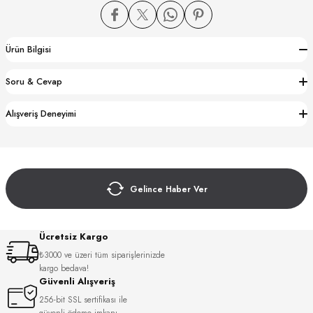
Ürün Bilgisi
Soru & Cevap
CTION
Alışveriş Deneyimi
CTION
Gelince Haber Ver
UB
Ücretsiz Kargo
₺3000 ve üzeri tüm siparişlerinizde
kargo bedava!
Güvenli Alışveriş
256-bit SSL sertifikası ile
güvenli ödeme imkanı.