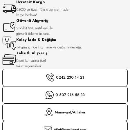
Ücretsiz Kargo
S
₺3000 ve üzeri tüm siparişlerinizde
kargo bedava!
S
INI
Güvenli Alışveriş
256-bit SSL sertifikası ile
güvenli ödeme imkanı.
INI
Kolay İade & Değişim
14 gün içinde hızlı iade ve değişim desteği.
Taksitli Alışveriş
Kredi kartlarına özel
taksit seçenekleri.
0242 230 14 21
0 507 216 58 33
Manavgat/Antalya
GER
bilgi@samilsaat.com