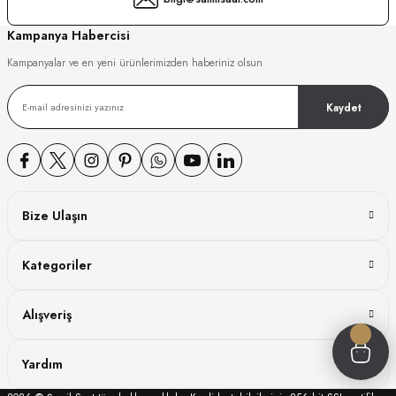
GER
Kampanya Habercisi
Kampanyalar ve en yeni ürünlerimizden haberiniz olsun
Kaydet
DY WATCH
DY WATCH
Bize Ulaşın
ATİ
Kategoriler
NCHEN
ATİ
Alışveriş
Yardım