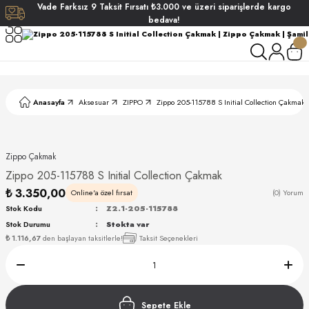
Vade
Farksız
9 Taksit
Fırsatı
₺3.000
ve üzeri siparişlerde
kargo
Geri Dön
Geri Dön
Geri Dön
Geri Dön
bedava!
ati
ati
S POLO CLUB
S POLO CLUB
LEKLİK
Anasayfa
Aksesuar
ZIPPO
Zippo 205-115788 S Initial Collection Çakmak
NDART
Zippo Çakmak
Zippo 205-115788 S Initial Collection Çakmak
₺ 3.350,00
Online'a özel fırsat
(0) Yorum
Stok Kodu
Z2.1-205-115788
Stok Durumu
Stokta var
AKI
₺ 1.116,67
den başlayan taksitlerle!
Taksit Seçenekleri
ARD
ARD
Sepete Ekle
ANI
ANI