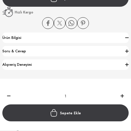
Hızlı Kargo
Ürün Bilgisi
CTION
Soru & Cevap
CTION
Alışveriş Deneyimi
UB
Sepete Ekle