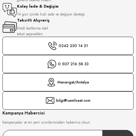
S
Kolay İade & Değişim
14 gün içinde hızlı iade ve değişim desteği.
Taksitli Alışveriş
S
INI
Kredi kartlarına özel
taksit seçenekleri.
INI
0242 230 14 21
0 507 216 58 33
Manavgat/Antalya
bilgi@samilsaat.com
Kampanya Habercisi
Kampanyalar ve en yeni ürünlerimizden haberiniz olsun
GER