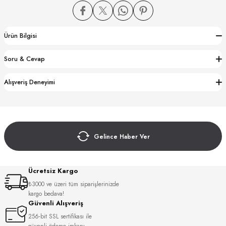
Ürün Bilgisi
Soru & Cevap
CTION
Alışveriş Deneyimi
CTION
Gelince Haber Ver
UB
Ücretsiz Kargo
₺3000 ve üzeri tüm siparişlerinizde
kargo bedava!
Güvenli Alışveriş
256-bit SSL sertifikası ile
güvenli ödeme imkanı.