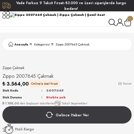
Vade
Farksız
9 Taksit
Fırsatı
₺3.000
ve üzeri siparişlerde
kargo
Geri Dön
Geri Dön
Geri Dön
Geri Dön
bedava!
ati
ati
S POLO CLUB
S POLO CLUB
LEKLİK
Anasayfa
Kategorisiz
Zippo 2007645 Çakmak
NDART
Zippo Çakmak
Zippo 2007645 Çakmak
₺ 3.564,00
Online'a özel fırsat
(0) Yorum
Stok Kodu
2007645
Stok Durumu
Stokta yok
AKI
₺ 1.188,00
den başlayan taksitlerle!
Taksit Seçenekleri
Gelince Haber Ver
ARD
ARD
Hızlı Kargo
ANI
ANI