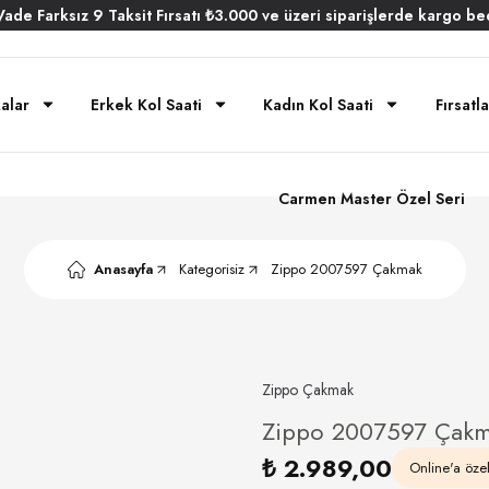
Vade
Farksız
9 Taksit
Fırsatı
₺3.000
ve üzeri siparişlerde
kargo be
alar
Erkek Kol Saati
Kadın Kol Saati
Fırsatla
Carmen Master Özel Seri
Anasayfa
Kategorisiz
Zippo 2007597 Çakmak
Zippo Çakmak
Zippo 2007597 Çak
₺ 2.989,00
Online'a özel 