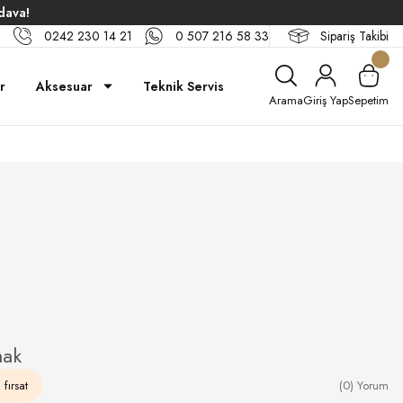
dava!
0242 230 14 21
0 507 216 58 33
Sipariş Takibi
r
Aksesuar
Teknik Servis
Arama
Giriş Yap
Sepetim
mak
fırsat
(0) Yorum