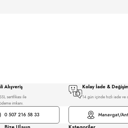
i Alışveriş
Kolay İade & Değişi
SL sertifikası ile
14 gün içinde hızlı iade ve 
 ödeme imkanı.
0 507 216 58 33
Manavgat/Ant
Bize Ulaşın
Kategoriler