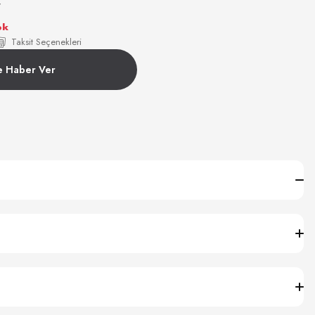
7
ok
Taksit Seçenekleri
e Haber Ver