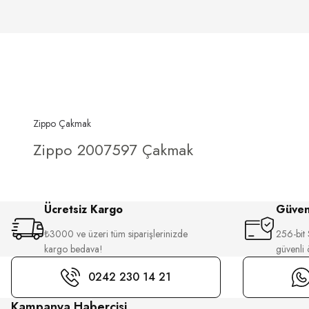
Zippo Çakmak
Zippo 2007597 Çakmak
Ücretsiz Kargo
Güvenl
₺3000 ve üzeri tüm siparişlerinizde
256-bit S
kargo bedava!
güvenli
0242 230 14 21
Kampanya Habercisi