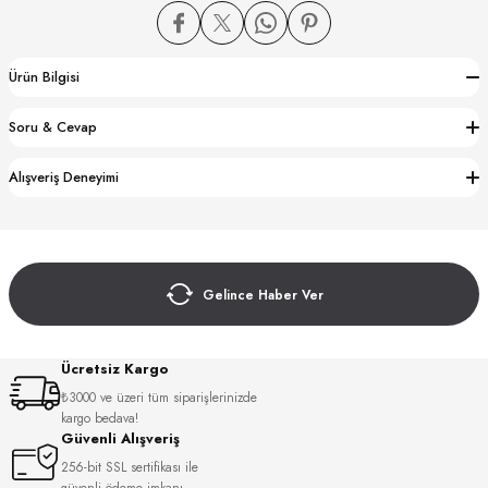
Ürün Bilgisi
Soru & Cevap
CTION
Alışveriş Deneyimi
CTION
Gelince Haber Ver
UB
Ücretsiz Kargo
₺3000 ve üzeri tüm siparişlerinizde
kargo bedava!
Güvenli Alışveriş
256-bit SSL sertifikası ile
güvenli ödeme imkanı.