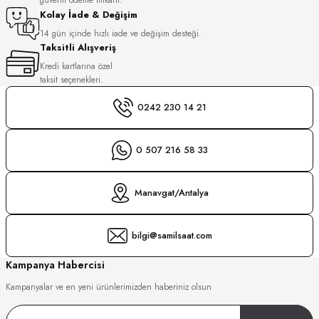
S
Kolay İade & Değişim
14 gün içinde hızlı iade ve değişim desteği.
Taksitli Alışveriş
S
INI
Kredi kartlarına özel
taksit seçenekleri.
INI
0242 230 14 21
0 507 216 58 33
Manavgat/Antalya
bilgi@samilsaat.com
Kampanya Habercisi
Kampanyalar ve en yeni ürünlerimizden haberiniz olsun
GER