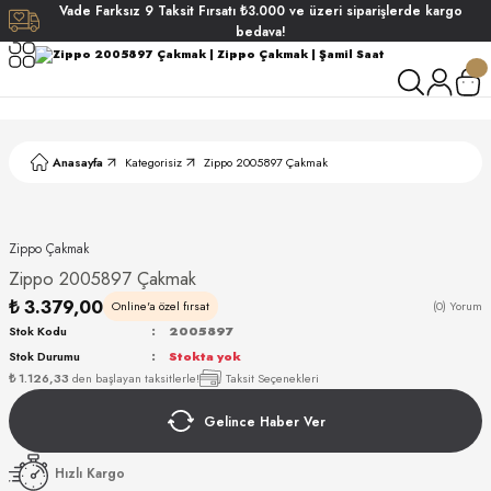
Vade
Farksız
9 Taksit
Fırsatı
₺3.000
ve üzeri siparişlerde
kargo
Geri Dön
Geri Dön
Geri Dön
Geri Dön
bedava!
ati
ati
S POLO CLUB
S POLO CLUB
LEKLİK
Anasayfa
Kategorisiz
Zippo 2005897 Çakmak
NDART
Zippo Çakmak
Zippo 2005897 Çakmak
₺ 3.379,00
Online'a özel fırsat
(0) Yorum
Stok Kodu
2005897
Stok Durumu
Stokta yok
AKI
₺ 1.126,33
den başlayan taksitlerle!
Taksit Seçenekleri
Gelince Haber Ver
ARD
ARD
Hızlı Kargo
ANI
ANI