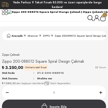
Vade
Farksız
9 Taksit
Fırsatı
₺3.000
ve üzeri siparişlerde
kargo
Geri Dön
Geri Dön
Geri Dön
Geri Dön
bedava!
ati
ati
S POLO CLUB
S POLO CLUB
LEKLİK
Anasayfa
Aksesuar
ZIPPO
Zippo 200-088012 Square Spiral Design Çak
NDART
Zippo Çakmak
Zippo 200-088012 Square Spiral Design Çakmak
₺ 3.250,00
Online'a özel fırsat
(0) Yorum
Stok Kodu
Z1.2-200-088012
Stok Durumu
Stokta var
AKI
₺ 1.083,33
den başlayan taksitlerle!
Taksit Seçenekleri
ARD
ARD
Sepete Ekle
ANI
ANI