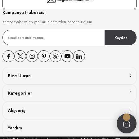
GER
Kampanya Habercisi
Kampanyalar ve en yeni ürünlerimizden haberiniz olsun
Kaydet
DY WATCH
DY WATCH
Bize Ulaşın
ATİ
Kategoriler
NCHEN
ATİ
Alışveriş
Yardım