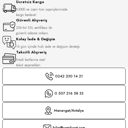
Ücretsiz Kargo
S
₺3000 ve üzeri tüm siparişlerinizde
kargo bedava!
S
INI
Güvenli Alışveriş
256-bit SSL sertifikası ile
güvenli ödeme imkanı.
INI
Kolay İade & Değişim
14 gün içinde hızlı iade ve değişim desteği.
Taksitli Alışveriş
Kredi kartlarına özel
taksit seçenekleri.
0242 230 14 21
0 507 216 58 33
Manavgat/Antalya
GER
bilgi@samilsaat.com