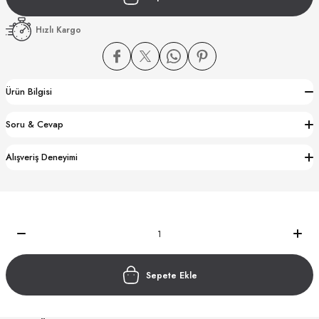
Hızlı Kargo
Ürün Bilgisi
CTION
Soru & Cevap
CTION
Alışveriş Deneyimi
UB
Sepete Ekle