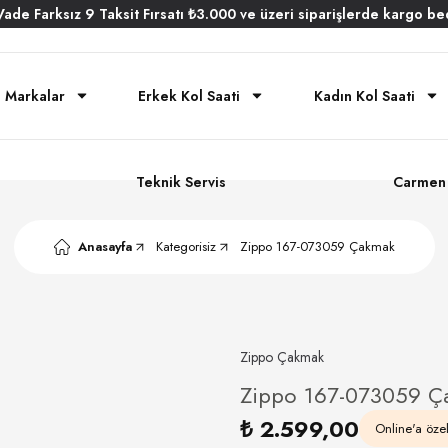
Vade
Farksız
9 Taksit
Fırsatı
₺3.000
ve üzeri siparişlerde
kargo be
Markalar
Erkek Kol Saati
Kadın Kol Saati
Teknik Servis
Carmen 
Anasayfa
Kategorisiz
Zippo 167-073059 Çakmak
Zippo Çakmak
Zippo 167-073059 Ç
₺ 2.599,00
Online'a özel 