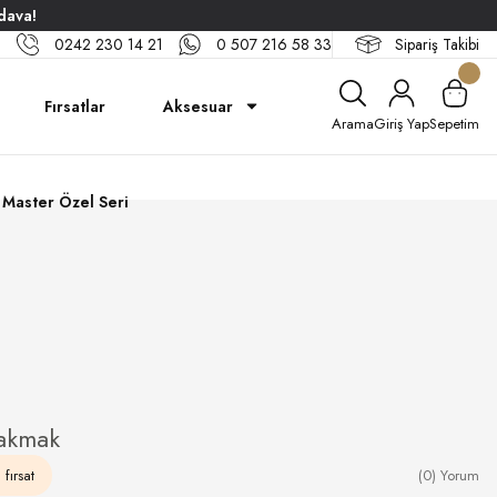
dava!
0242 230 14 21
0 507 216 58 33
Sipariş Takibi
Fırsatlar
Aksesuar
Arama
Giriş Yap
Sepetim
Master Özel Seri
akmak
fırsat
(0) Yorum