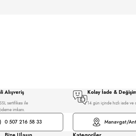
i Alışveriş
Kolay İade & Değişi
SL sertifikası ile
14 gün içinde hızlı iade ve 
 ödeme imkanı.
0 507 216 58 33
Manavgat/Ant
Bize Ulaşın
Kategoriler