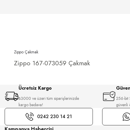
Zippo Çakmak
Zippo 167-073059 Çakmak
Ücretsiz Kargo
Güvenl
₺3000 ve üzeri tüm siparişlerinizde
256-bit S
kargo bedava!
güvenli
0242 230 14 21
Kampanya Habercisi