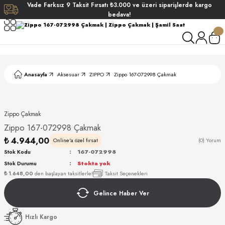
Vade
Farksız
9 Taksit
Fırsatı
₺3.000
ve üzeri siparişlerde
kargo
Geri Dön
Geri Dön
Geri Dön
Geri Dön
bedava!
ati
ati
S POLO CLUB
S POLO CLUB
LEKLİK
Anasayfa
Aksesuar
ZIPPO
Zippo 167-072998 Çakmak
NDART
Zippo Çakmak
Zippo 167-072998 Çakmak
₺ 4.944,00
Online'a özel fırsat
(0) Yorum
Stok Kodu
167-072998
Stok Durumu
Stokta yok
AKI
₺ 1.648,00
den başlayan taksitlerle!
Taksit Seçenekleri
Gelince Haber Ver
ARD
ARD
Hızlı Kargo
ANI
ANI