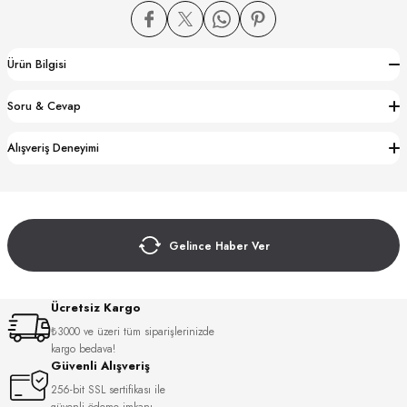
Ürün Bilgisi
Soru & Cevap
CTION
Alışveriş Deneyimi
CTION
Gelince Haber Ver
UB
Ücretsiz Kargo
₺3000 ve üzeri tüm siparişlerinizde
kargo bedava!
Güvenli Alışveriş
256-bit SSL sertifikası ile
güvenli ödeme imkanı.