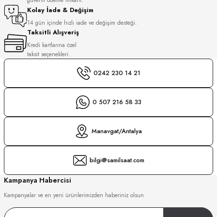
S
Kolay İade & Değişim
14 gün içinde hızlı iade ve değişim desteği.
Taksitli Alışveriş
S
INI
Kredi kartlarına özel
taksit seçenekleri.
INI
0242 230 14 21
0 507 216 58 33
Manavgat/Antalya
bilgi@samilsaat.com
Kampanya Habercisi
Kampanyalar ve en yeni ürünlerimizden haberiniz olsun
GER