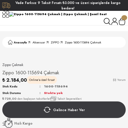
Vade
Farksız
9 Taksit
Fırsatı
₺3.000
ve üzeri siparişlerde
kargo
Geri Dön
Geri Dön
Geri Dön
Geri Dön
bedava!
ati
ati
S POLO CLUB
S POLO CLUB
LEKLİK
Anasayfa
Aksesuar
ZIPPO
Zippo 1600-115694 Çakmak
NDART
Zippo Çakmak
Zippo 1600-115694 Çakmak
₺ 2.184,00
Online'a özel fırsat
(0) Yorum
Stok Kodu
1600-115694
Stok Durumu
Stokta yok
AKI
₺ 728,00
den başlayan taksitlerle!
Taksit Seçenekleri
Gelince Haber Ver
ARD
ARD
Hızlı Kargo
ANI
ANI