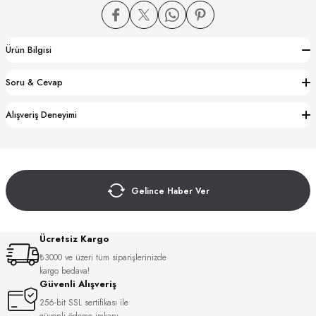
Ürün Bilgisi
Soru & Cevap
CTION
Alışveriş Deneyimi
CTION
Gelince Haber Ver
UB
Ücretsiz Kargo
₺3000 ve üzeri tüm siparişlerinizde
kargo bedava!
Güvenli Alışveriş
256-bit SSL sertifikası ile
güvenli ödeme imkanı.