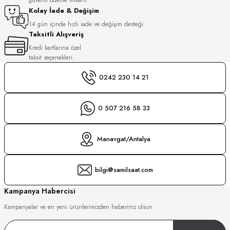
S
Kolay İade & Değişim
14 gün içinde hızlı iade ve değişim desteği.
Taksitli Alışveriş
S
INI
Kredi kartlarına özel
taksit seçenekleri.
INI
0242 230 14 21
0 507 216 58 33
Manavgat/Antalya
bilgi@samilsaat.com
Kampanya Habercisi
Kampanyalar ve en yeni ürünlerimizden haberiniz olsun
GER