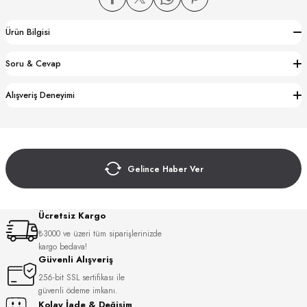
Ürün Bilgisi
Soru & Cevap
Alışveriş Deneyimi
CTION
CTION
Gelince Haber Ver
UB
Ücretsiz Kargo
₺3000 ve üzeri tüm siparişlerinizde
kargo bedava!
Güvenli Alışveriş
256-bit SSL sertifikası ile
güvenli ödeme imkanı.
Kolay İade & Değişim