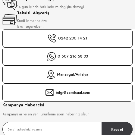
S
14 gün içinde hızlı iade ve değişim desteği.
Taksitli Alışveriş
S
INI
Kredi kartlarına özel
taksit seçenekleri.
INI
0242 230 14 21
0 507 216 58 33
Manavgat/Antalya
bilgi@samilsaat.com
Kampanya Habercisi
Kampanyalar ve en yeni ürünlerimizden haberiniz olsun
Kaydet
GER