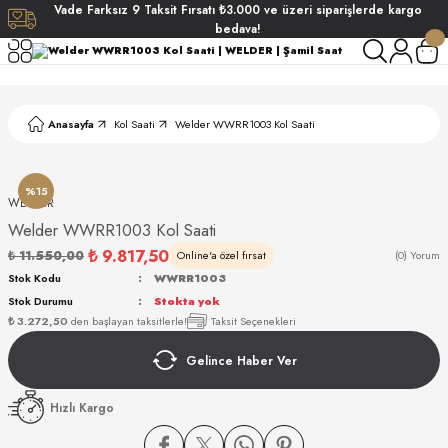
Vade
Farksız
9 Taksit
Fırsatı
₺3.000
ve üzeri siparişlerde
kargo
Geri Dön
Geri Dön
Geri Dön
Geri Dön
bedava!
ati
ati
Anasayfa
Kol Saati
Welder WWRR1003 Kol Saati
S POLO CLUB
S POLO CLUB
LEKLİK
NDART
%15
WELDER
Welder WWRR1003 Kol Saati
₺ 9.817,50
₺ 11.550,00
Online'a özel fırsat
(0) Yorum
Stok Kodu
WWRR1003
Stok Durumu
Stokta yok
₺ 3.272,50
den başlayan taksitlerle!
Taksit Seçenekleri
AKI
Gelince Haber Ver
ARD
ARD
Hızlı Kargo
ANI
ANI