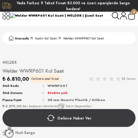
Vade
Farksız
9 Taksit
Fırsatı
₺3.000
ve üzeri siparişlerde
kargo
Geri Dön
Geri Dön
Geri Dön
Geri Dön
bedava!
0
ati
ati
Anasayfa
Kadın Kol Saati
Welder WWRP601 Kol Saati
S POLO CLUB
S POLO CLUB
LEKLİK
NDART
WELDER
Welder WWRP601 Kol Saati
₺ 6.810,00
Online'a özel fırsat
(0) Yorum
Stok Kodu
WWRP601
EIN
Stok Durumu
Stokta yok
Piyasa Fiyatı
38 mm Quartz Plastik / Silikon
AKI
₺ 2.270,00
den başlayan taksitlerle!
Taksit Seçenekleri
Gelince Haber Ver
ARD
ARD
STANDART
Hızlı Kargo
ANI
ANI