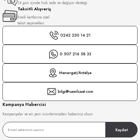
14 gün içinde hızlı iade ve değişim desteği.
Taksitli Alışveriş
GER
DU MANOIR
Kredi kartlarına özel
taksit seçenekleri.
0242 230 14 21
DY WATCH
0 507 216 58 33
DY WATCH
up
Manavgat/Antalya
LLI
bilgi@samilsaat.com
ATİ
Kampanya Habercisi
NCHEN
ATİ
Kampanyalar ve en yeni ürünlerimizden haberiniz olsun
uk
Kaydet