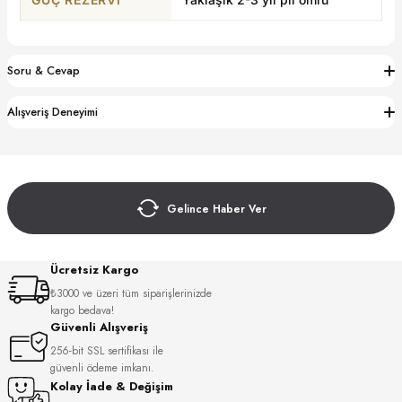
S
S
INI
W
Soru & Cevap
INI
Alışveriş Deneyimi
Gelince Haber Ver
Ücretsiz Kargo
₺3000 ve üzeri tüm siparişlerinizde
kargo bedava!
Güvenli Alışveriş
L
256-bit SSL sertifikası ile
güvenli ödeme imkanı.
Kolay İade & Değişim
GER