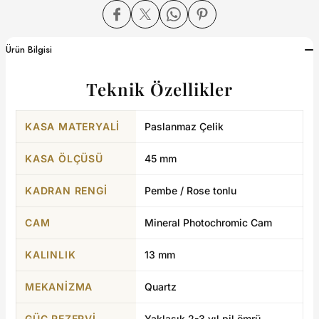
dart
Ürün Bilgisi
Teknik Özellikler
CTION
KASA MATERYALI
Paslanmaz Çelik
CTION
KASA ÖLÇÜSÜ
45 mm
KADRAN RENGI
Pembe / Rose tonlu
UB
CAM
Mineral Photochromic Cam
KALINLIK
13 mm
ERNARD
MEKANIZMA
Quartz
GÜÇ REZERVI
Yaklaşık 2-3 yıl pil ömrü