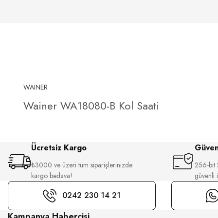
WAINER
Wainer WA18080-B Kol Saati
Ücretsiz Kargo
Güvenl
₺3000 ve üzeri tüm siparişlerinizde
256-bit S
kargo bedava!
güvenli
0242 230 14 21
Kampanya Habercisi