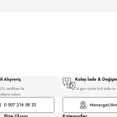
i Alışveriş
Kolay İade & Değişi
SL sertifikası ile
14 gün içinde hızlı iade ve 
 ödeme imkanı.
0 507 216 58 33
Manavgat/Ant
Bize Ulaşın
Kategoriler