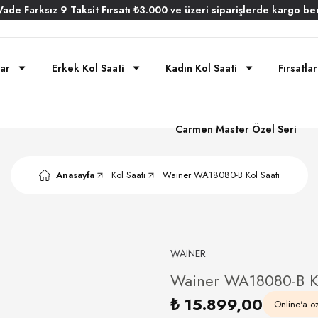
Vade
Farksız
9 Taksit
Fırsatı
₺3.000
ve üzeri siparişlerde
kargo be
ar
Erkek Kol Saati
Kadın Kol Saati
Fırsatlar
Carmen Master Özel Seri
Anasayfa
Kol Saati
Wainer WA18080-B Kol Saati
WAINER
Wainer WA18080-B Ko
₺ 15.899,00
Online'a öz