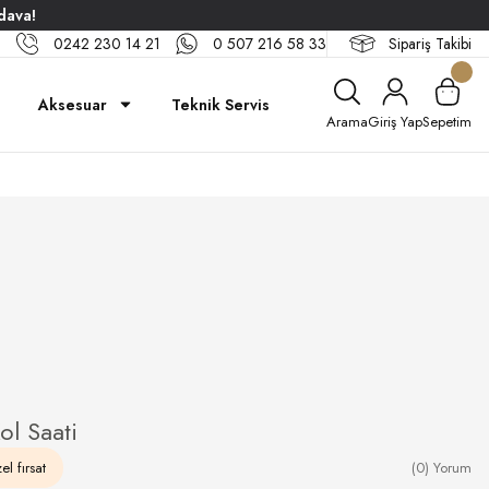
dava!
0242 230 14 21
0 507 216 58 33
Sipariş Takibi
Aksesuar
Teknik Servis
Arama
Giriş Yap
Sepetim
l Saati
el fırsat
(0) Yorum