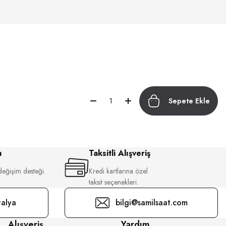
Sepete Ekle
m
Taksitli Alışveriş
değişim desteği.
Kredi kartlarına özel
taksit seçenekleri.
alya
bilgi@samilsaat.com
Alışveriş
Yardım