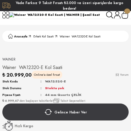
Vade
Farksız
9 Taksit
Fırsatı
₺3.000
ve üzeri siparişlerde
kargo
Geri Dön
Geri Dön
Geri Dön
Geri Dön
bedava!
ati
ati
Anasayfa
Erkek Kol Saati
Wainer WA12320-E Kol Saati
S POLO CLUB
S POLO CLUB
LEKLİK
NDART
WAINER
Wainer WA12320-E Kol Saati
₺ 20.999,00
Online'a özel fırsat
(0) Yorum
Stok Kodu
WA12320-E
Stok Durumu
Stokta yok
Piyasa Fiyatı
44 mm Quartz ÇELİK
AKI
₺ 6.999,67
den başlayan taksitlerle!
Taksit Seçenekleri
Gelince Haber Ver
ARD
ARD
Hızlı Kargo
ANI
ANI