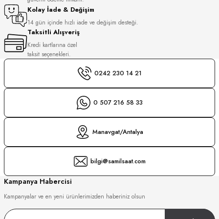
S
Kolay İade & Değişim
14 gün içinde hızlı iade ve değişim desteği.
Taksitli Alışveriş
S
INI
Kredi kartlarına özel
taksit seçenekleri.
INI
0242 230 14 21
0 507 216 58 33
Manavgat/Antalya
bilgi@samilsaat.com
Kampanya Habercisi
Kampanyalar ve en yeni ürünlerimizden haberiniz olsun
GER