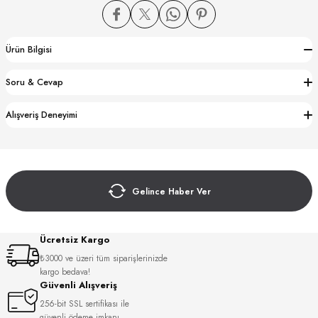
Ürün Bilgisi
Soru & Cevap
CTION
Alışveriş Deneyimi
CTION
Gelince Haber Ver
UB
Ücretsiz Kargo
₺3000 ve üzeri tüm siparişlerinizde
kargo bedava!
Güvenli Alışveriş
256-bit SSL sertifikası ile
güvenli ödeme imkanı.