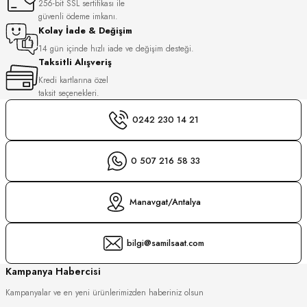
256-bit SSL sertifikası ile
S
güvenli ödeme imkanı.
Kolay İade & Değişim
S
INI
14 gün içinde hızlı iade ve değişim desteği.
Taksitli Alışveriş
Kredi kartlarına özel
INI
taksit seçenekleri.
0242 230 14 21
0 507 216 58 33
Manavgat/Antalya
bilgi@samilsaat.com
Kampanya Habercisi
Kampanyalar ve en yeni ürünlerimizden haberiniz olsun
GER