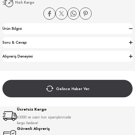
Hızlı Kargo
Ürün Bilgisi
Soru & Cevap
CTION
Alışveriş Deneyimi
CTION
Gelince Haber Ver
UB
Ücretsiz Kargo
₺3000 ve üzeri tüm siparişlerinizde
kargo bedava!
Güvenli Alışveriş