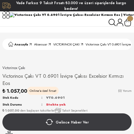
Vade
Farksız
9 Taksit
Fırsatı
₺3.000
ve üzeri siparişlerde
kargo
Geri Dön
Geri Dön
Geri Dön
Geri Dön
bedava!
ati
ati
S POLO CLUB
S POLO CLUB
LEKLİK
Anasayfa
Aksesuar
VICTORINOX ÇAKI
Victorinox Çakı VT 0.6901 İsviçre Ç
NDART
Victorinox Çakı
Victorinox Çakı VT 0.6901 İsviçre Çakısı Excelsior Kırmızı
Eos
₺ 1.057,00
Online'a özel fırsat
(0) Yorum
Stok Kodu
VT0.6901
AKI
Stok Durumu
Stokta yok
₺ 1.057,00
den başlayan taksitlerle!
Taksit Seçenekleri
ARD
ARD
Gelince Haber Ver
ANI
ANI